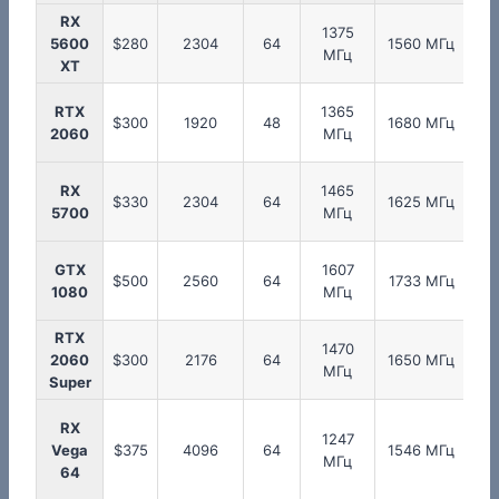
RX
1375
1
5600
$280
2304
64
1560 МГц
МГц
XT
RTX
1365
1
$300
1920
48
1680 МГц
2060
МГц
RX
1465
1
$330
2304
64
1625 МГц
5700
МГц
GTX
1607
1
$500
2560
64
1733 МГц
1080
МГц
RTX
1470
1
2060
$300
2176
64
1650 МГц
МГц
Super
RX
1247
Vega
$375
4096
64
1546 МГц
95
МГц
64