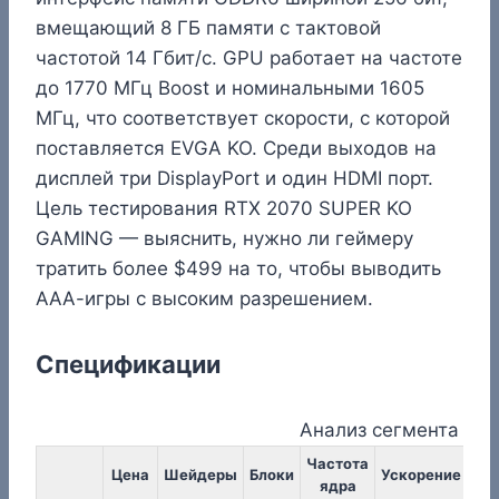
вмещающий 8 ГБ памяти с тактовой
частотой 14 Гбит/с. GPU работает на частоте
до 1770 МГц Boost и номинальными 1605
МГц, что соответствует скорости, с которой
поставляется EVGA KO. Среди выходов на
дисплей три DisplayPort и один HDMI порт.
Цель тестирования RTX 2070 SUPER KO
GAMING — выяснить, нужно ли геймеру
тратить более $499 на то, чтобы выводить
ААА-игры с высоким разрешением.
Спецификации
Анализ сегмента ры
Частота
Ча
Цена
Шейдеры
Блоки
Ускорение
ядра
па