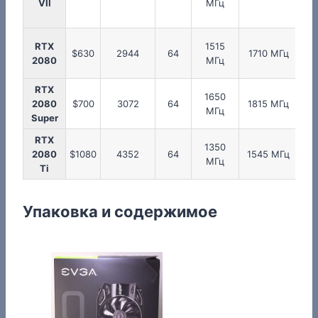
VII
МГц
RTX
1515
1
$630
2944
64
1710 МГц
2080
МГц
RTX
1650
1
2080
$700
3072
64
1815 МГц
МГц
Super
RTX
1350
1
2080
$1080
4352
64
1545 МГц
МГц
Ti
Упаковка и содержимое