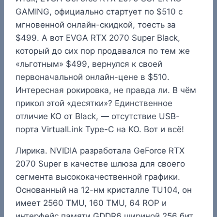
GAMING, официально стартует по $510 с
мгновенной онлайн-скидкой, тоесть за
$499. А вот EVGA RTX 2070 Super Black,
который до сих пор продавался по тем же
«льготным» $499, вернулся к своей
первоначальной онлайн-цене в $510.
Интересная рокировка, не правда ли. В чём
прикол этой «десятки»? Единственное
отличие KO от Black, — отсутствие USB-
порта VirtualLink Type-C на KO. Вот и всё!
Лирика. NVIDIA разработала GeForce RTX
2070 Super в качестве шлюза для своего
сегмента высококачественной графики.
Основанный на 12-нм кристалле TU104, он
имеет 2560 TMU, 160 TMU, 64 ROP и
интерфейс памяти GDDR6 шириной 256 бит,