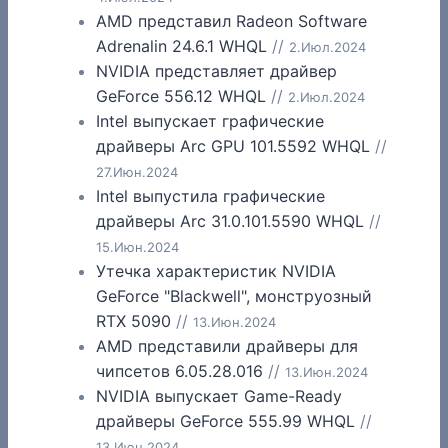
AMD представил Radeon Software
Adrenalin 24.6.1 WHQL
//
2.Июл.2024
NVIDIA представляет драйвер
GeForce 556.12 WHQL
//
2.Июл.2024
Intel выпускает графические
драйверы Arc GPU 101.5592 WHQL
//
27.Июн.2024
Intel выпустила графические
драйверы Arc 31.0.101.5590 WHQL
//
15.Июн.2024
Утечка характеристик NVIDIA
GeForce "Blackwell", монструозный
RTX 5090
//
13.Июн.2024
AMD представили драйверы для
чипсетов 6.05.28.016
//
13.Июн.2024
NVIDIA выпускает Game-Ready
драйверы GeForce 555.99 WHQL
//
13.Июн.2024