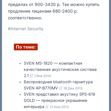
пределах от 900-3430 р. Так можно купить
продление лицензии 680-2400 р.
соответственно.
Метки
#
Internet Security
записи:
По теме:
SVEN MS-1820 — компактная
качественная акустическая система
2.1
//
7.Янв.2014
Беспроводная bluetooth гарнитура
SVEN AP-B770MV
//
18.Дек.2013
SVEN представил акустику SPS-619
GOLD — прекрасное украшение
интерьера
//
21.Ноя.2013