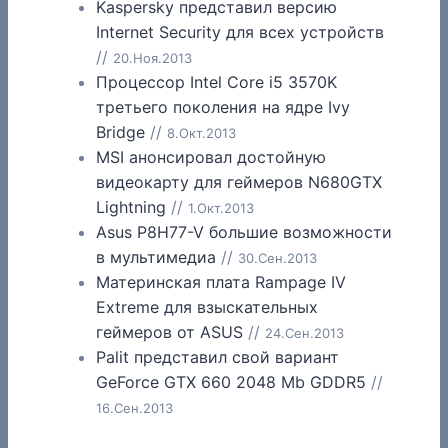
Kaspersky представил версию
Internet Security для всех устройств
//
20.Ноя.2013
Процессор Intel Core i5 3570K
третьего поколения на ядре Ivy
Bridge
//
8.Окт.2013
MSI анонсировал достойную
видеокарту для геймеров N680GTX
Lightning
//
1.Окт.2013
Asus P8H77-V большие возможности
в мультимедиа
//
30.Сен.2013
Материнская плата Rampage IV
Extreme для взыскательных
геймеров от ASUS
//
24.Сен.2013
Palit представил свой вариант
GeForce GTX 660 2048 Mb GDDR5
//
16.Сен.2013