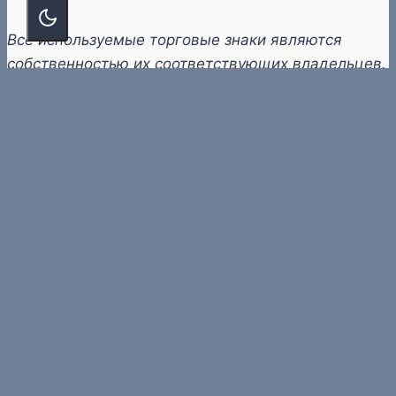
Все используемые торговые знаки являются
собственностью их соответствующих владельцев.
© 2026 «ProCompSoft» — компьютеры и софт
О перепечатке
Политика конфиденциальности
Новости
Обзоры
Знания