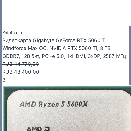
Kotofoto.ru
Видеокарта Gigabyte GeForce RTX 5060 Ti
Windforce Max OC, NVIDIA RTX 5060 Ti, 8 ГБ
GDDR7, 128 бит, PCI-e 5.0, 1xHDMI, 3xDP, 2587 МГц
RUB 44 770,00
RUB 48 400,00
3