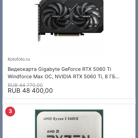
Kotofoto.ru
Видеокарта Gigabyte GeForce RTX 5060 Ti
Windforce Max OC, NVIDIA RTX 5060 Ti, 8 ГБ
GDDR7, 128 бит, PCI-e 5.0, 1xHDMI, 3xDP, 2587
RUB 44 770,00
RUB 48 400,00
МГц
3