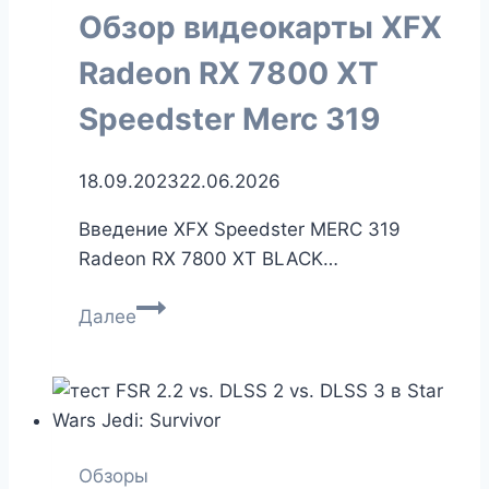
Обзор видеокарты XFX
XT
OC
Radeon RX 7800 XT
Edition
Speedster Merc 319
18.09.2023
22.06.2026
Введение XFX Speedster MERC 319
Radeon RX 7800 XT BLACK…
Обзор
Далее
видеокарты
XFX
Radeon
RX
7800
Обзоры
XT