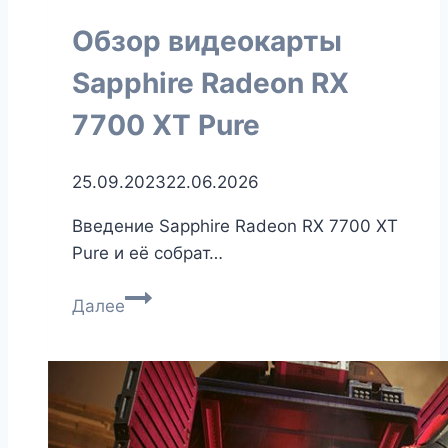
XT
Обзор видеокарты
Steel
Legend
Sapphire Radeon RX
7700 XT Pure
25.09.2023
22.06.2026
Введение Sapphire Radeon RX 7700 XT
Pure и её собрат…
Обзор
Далее
видеокарты
Sapphire
Radeon
RX
7700