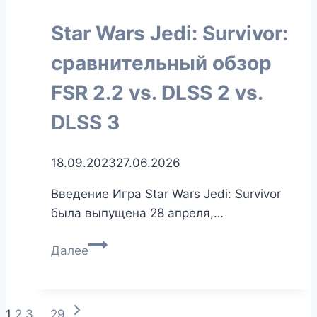
Speedster
Star Wars Jedi: Survivor:
Merc
319
сравнительный обзор
FSR 2.2 vs. DLSS 2 vs.
DLSS 3
18.09.2023
27.06.2026
Введение Игра Star Wars Jedi: Survivor
была выпущена 28 апреля,…
Star
Далее
Wars
Jedi:
Survivor:
Следующая
Навигация
1
2
3
…
29