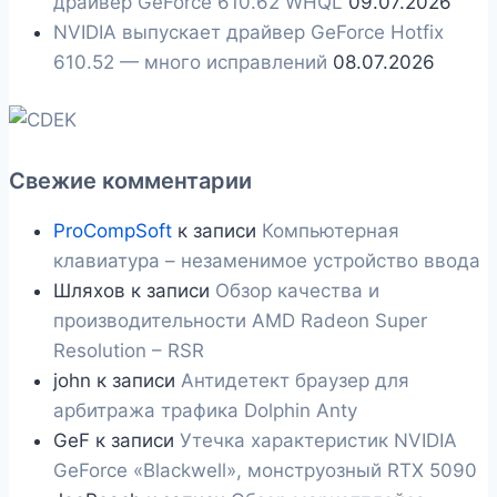
драйвер GeForce 610.62 WHQL
09.07.2026
NVIDIA выпускает драйвер GeForce Hotfix
610.52 — много исправлений
08.07.2026
Свежие комментарии
ProCompSoft
к записи
Компьютерная
клавиатура – незаменимое устройство ввода
Шляхов
к записи
Обзор качества и
производительности AMD Radeon Super
Resolution – RSR
john
к записи
Антидетект браузер для
арбитража трафика Dolphin Anty
GeF
к записи
Утечка характеристик NVIDIA
GeForce «Blackwell», монструозный RTX 5090