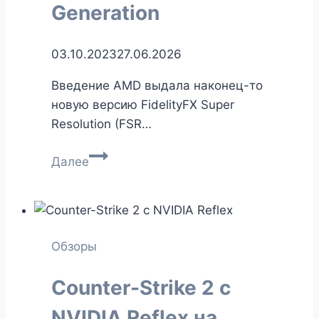
Generation
03.10.2023
27.06.2026
Введение AMD выдала наконец-то
новую версию FidelityFX Super
Resolution (FSR…
Forspoken:
Далее
обзор
FSR
3
—
Обзоры
тест
AMD
Counter-Strike 2 с
Frame
Generation
NVIDIA Reflex на