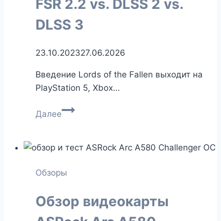
FSR 2.2 vs. DLSS 2 vs.
DLSS 3
23.10.2023
27.06.2026
Введение Lords of the Fallen выходит на
PlayStation 5, Xbox…
Lords
Далее
of
the
Fallen:
сравнительный
Обзоры
обзор
FSR
Обзор видеокарты
2.2
vs.