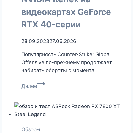
видеокартах GeForce
RTX 40-серии
28.09.2023
27.06.2026
Популярность Counter-Strike: Global
Offensive по-прежнему продолжает
набирать обороты с момента…
Counter-
Далее
Strike
2
с
NVIDIA
Reflex
Обзоры
на