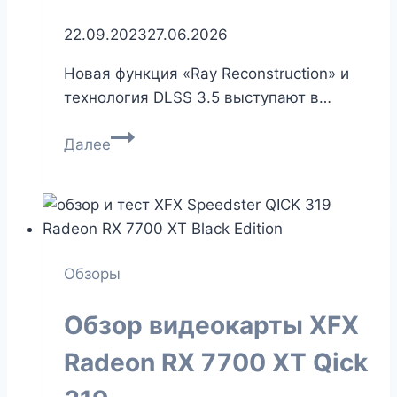
22.09.2023
27.06.2026
Новая функция «Ray Reconstruction» и
технология DLSS 3.5 выступают в…
Обзор
Далее
Ray
Reconstruction
—
новая
функция
Обзоры
DLSS
3.5
Обзор видеокарты XFX
Radeon RX 7700 XT Qick