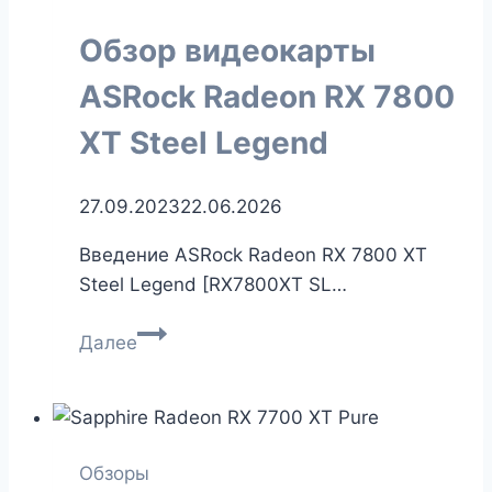
видеокартах
Обзор видеокарты
GeForce
RTX
ASRock Radeon RX 7800
40-
XT Steel Legend
серии
27.09.2023
22.06.2026
Введение ASRock Radeon RX 7800 XT
Steel Legend [RX7800XT SL…
Обзор
Далее
видеокарты
ASRock
Radeon
RX
Обзоры
7800