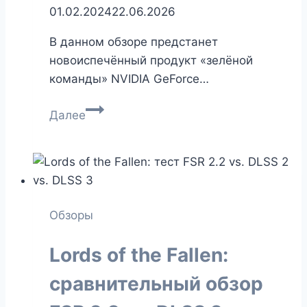
01.02.2024
22.06.2026
В данном обзоре предстанет
новоиспечённый продукт «зелёной
команды» NVIDIA GeForce…
NVIDIA
Далее
GeForce
RTX
4080
Super
Founders
Обзоры
Edition
—
Lords of the Fallen:
экономит
$200?
сравнительный обзор