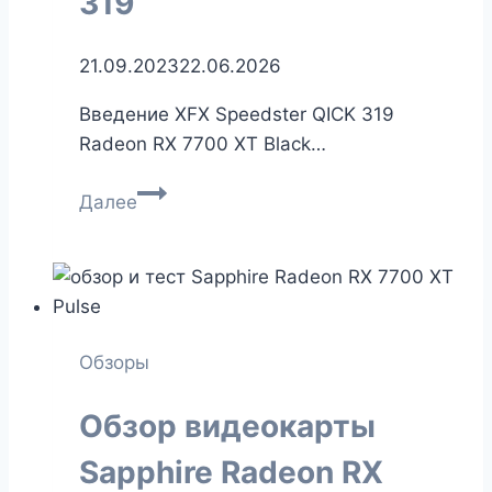
319
21.09.2023
22.06.2026
Введение XFX Speedster QICK 319
Radeon RX 7700 XT Black…
Обзор
Далее
видеокарты
XFX
Radeon
RX
7700
Обзоры
XT
Qick
Обзор видеокарты
319
Sapphire Radeon RX