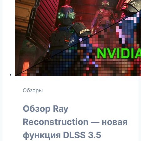
XT
Pure
Обзоры
Обзор Ray
Reconstruction — новая
функция DLSS 3.5