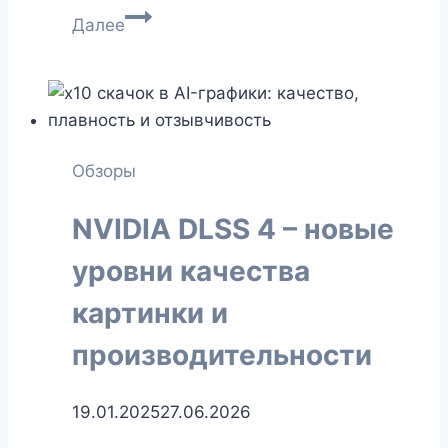
Обзор
Далее
GeForce
GTX
1050
Ti
в
Обзоры
2026:
актуальна
NVIDIA DLSS 4 – новые
ли
эта
уровни качества
карта
картинки и
сейчас
или
производительности
нет?
19.01.2025
27.06.2026