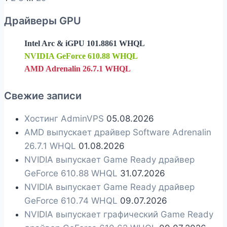
сравнительный
страница
обзор
по
Драйверы GPU
FSR
страницам
2.2
Intel Arc & iGPU 101.8861 WHQL
vs.
NVIDIA GeForce 610.88 WHQL
AMD Adrenalin 26.7.1 WHQL
DLSS
2
Свежие записи
vs.
DLSS
Хостинг AdminVPS
05.08.2026
3
AMD выпускает драйвер Software Adrenalin
26.7.1 WHQL
01.08.2026
NVIDIA выпускает Game Ready драйвер
GeForce 610.88 WHQL
31.07.2026
NVIDIA выпускает Game Ready драйвер
GeForce 610.74 WHQL
09.07.2026
NVIDIA выпускает графический Game Ready