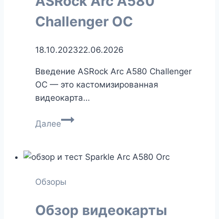
ASRock Arc A580
DLSS
Challenger OC
2
vs.
DLSS
18.10.2023
22.06.2026
3
Введение ASRock Arc A580 Challenger
OC — это кастомизированная
видеокарта…
Обзор
Далее
видеокарты
ASRock
Arc
A580
Обзоры
Challenger
OC
Обзор видеокарты