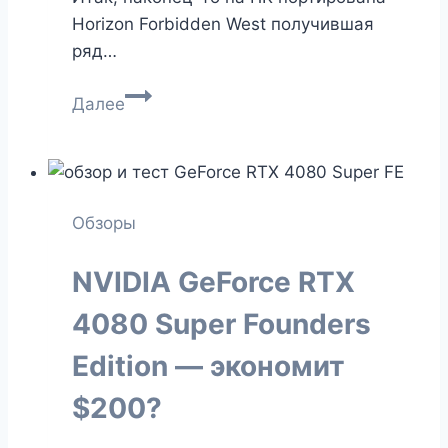
Horizon Forbidden West получившая
ряд…
Обзор
Далее
DLSS
vs.
FSR
vs.
Обзоры
XeSS
в
NVIDIA GeForce RTX
Horizon
Forbidden
4080 Super Founders
West
Edition — экономит
$200?