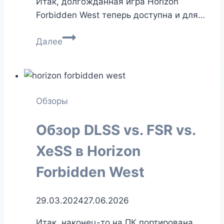
Итак, долгожданная игра Horizon
Forbidden West теперь доступна и для…
Horizon
Далее
Forbidden
West
—
обзор
Обзоры
игры
и
Обзор DLSS vs. FSR vs.
GPU-
тест
XeSS в Horizon
Forbidden West
29.03.2024
27.06.2026
Итак, наконец-то на ПК портирована