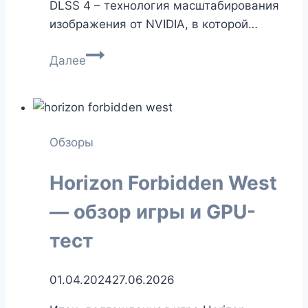
DLSS 4 – технология масштабирования
изображения от NVIDIA, в которой…
NVIDIA
Далее
DLSS
4
–
новые
Обзоры
уровни
качества
Horizon Forbidden West
картинки
и
— обзор игры и GPU-
производительности
тест
01.04.2024
27.06.2026