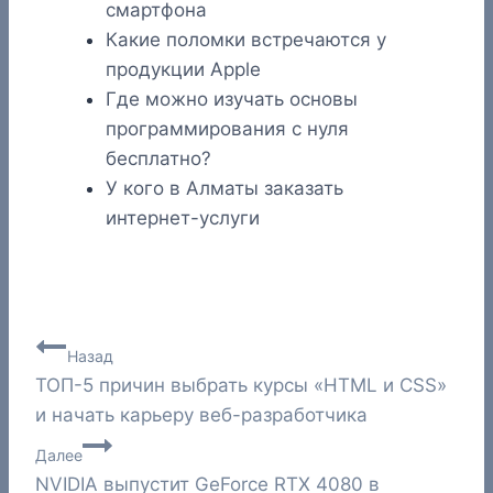
смартфона
Какие поломки встречаются у
продукции Apple
Где можно изучать основы
программирования с нуля
бесплатно?
У кого в Алматы заказать
интернет-услуги
Навигация
Назад
ТОП-5 причин выбрать курсы «HTML и CSS»
по
и начать карьеру веб-разработчика
записям
Далее
NVIDIA выпустит GeForce RTX 4080 в