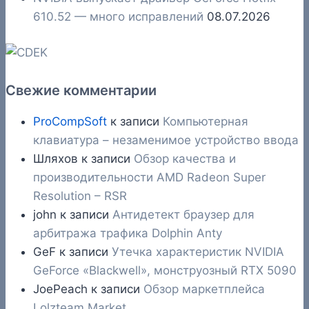
610.52 — много исправлений
08.07.2026
Свежие комментарии
ProCompSoft
к записи
Компьютерная
клавиатура – незаменимое устройство ввода
Шляхов
к записи
Обзор качества и
производительности AMD Radeon Super
Resolution – RSR
john
к записи
Антидетект браузер для
арбитража трафика Dolphin Anty
GeF
к записи
Утечка характеристик NVIDIA
GeForce «Blackwell», монструозный RTX 5090
JoePeach
к записи
Обзор маркетплейса
Lolzteam Market