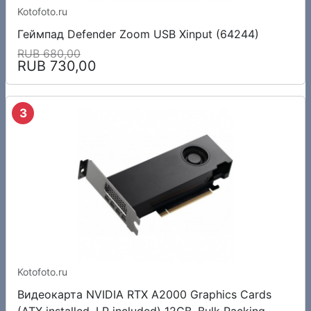
Kotofoto.ru
Геймпад Defender Zoom USB Xinput (64244)
RUB 680,00
RUB 730,00
3
Kotofoto.ru
Видеокарта NVIDIA RTX A2000 Graphics Cards
(ATX installed, LP included) 12GB, Bulk Packing