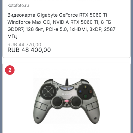
Kotofoto.ru
Видеокарта Gigabyte GeForce RTX 5060 Ti
Windforce Max OC, NVIDIA RTX 5060 Ti, 8 ГБ
GDDR7, 128 бит, PCI-e 5.0, 1xHDMI, 3xDP, 2587
МГц
RUB 44 770,00
RUB 48 400,00
2