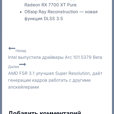
Radeon RX 7700 XT Pure
Обзор Ray Reconstruction — новая
функция DLSS 3.5
Навигация
Назад
Intel выпустила драйверы Arc 101.5379 Beta
по
Далее
записям
AMD FSR 3.1 улучшая Super Resolution, даёт
генерации кадров работать с другими
апскейлерами
Добавить комментарий