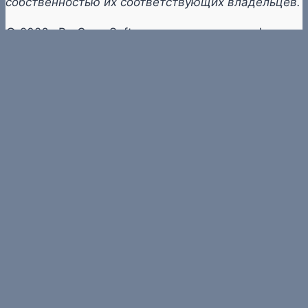
собственностью их соответствующих владельцев.
© 2026 «ProCompSoft» — компьютеры и софт
О перепечатке
Политика конфиденциальности
Новости
Обзоры
Знания