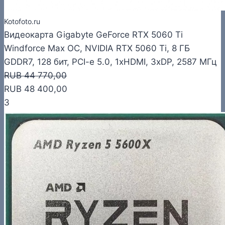
Kotofoto.ru
Видеокарта Gigabyte GeForce RTX 5060 Ti
Windforce Max OC, NVIDIA RTX 5060 Ti, 8 ГБ
GDDR7, 128 бит, PCI-e 5.0, 1xHDMI, 3xDP, 2587 МГц
RUB 44 770,00
RUB 48 400,00
3