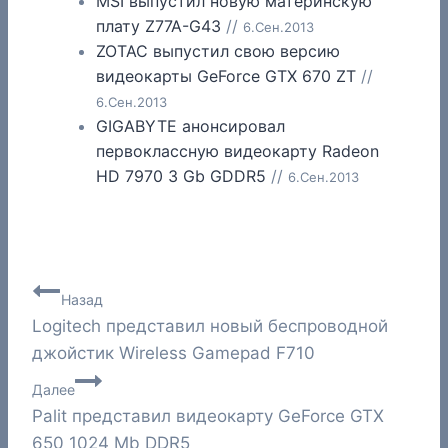
MSI выпустил новую материнскую
плату Z77A-G43
//
6.Сен.2013
ZOTAC выпустил свою версию
видеокарты GeForce GTX 670 ZT
//
6.Сен.2013
GIGABYTE анонсировал
первоклассную видеокарту Radeon
HD 7970 3 Gb GDDR5
//
6.Сен.2013
Навигация
Назад
Logitech представил новый беспроводной
по
джойстик Wireless Gamepad F710
записям
Далее
Palit представил видеокарту GeForce GTX
650 1024 Mb DDR5