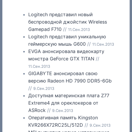
Logitech представил новый
беспроводной джойстик Wireless
Gamepad F710
//
11.Сен.2013
Logitech представил уникальную
геймерскую мышь G600
//
11.Сен.2013
EVGA анонсировала видеокарту
монстра GeForce GTX TITAN
//
11.Сен.2013
GIGABYTE анонсировал свою
версию Radeon HD 7990 DDR5-6Gb
//
9.Сен.2013
Доступная материнская плата Z77
Extreme4 для ореклокеров от
ASRock
//
9.Сен.2013
Оперативная память Kingston
KVR266X72RC25L/512D
//
9.Сен.2013