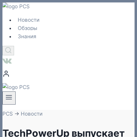
Перейти
к
Новости
содержимому
Обзоры
Знания
PCS
→
Новости
TechPowerUp выпускает