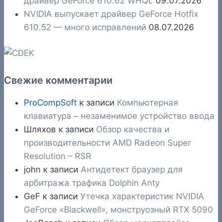
драйвер GeForce 610.62 WHQL
09.07.2026
NVIDIA выпускает драйвер GeForce Hotfix
610.52 — много исправлений
08.07.2026
Свежие комментарии
ProCompSoft
к записи
Компьютерная
клавиатура – незаменимое устройство ввода
Шляхов
к записи
Обзор качества и
производительности AMD Radeon Super
Resolution – RSR
john
к записи
Антидетект браузер для
арбитража трафика Dolphin Anty
GeF
к записи
Утечка характеристик NVIDIA
GeForce «Blackwell», монструозный RTX 5090