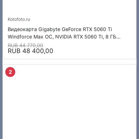
Kotofoto.ru
Видеокарта Gigabyte GeForce RTX 5060 Ti
Windforce Max OC, NVIDIA RTX 5060 Ti, 8 ГБ
GDDR7, 128 бит, PCI-e 5.0, 1xHDMI, 3xDP, 2587
RUB 44 770,00
RUB 48 400,00
МГц
2