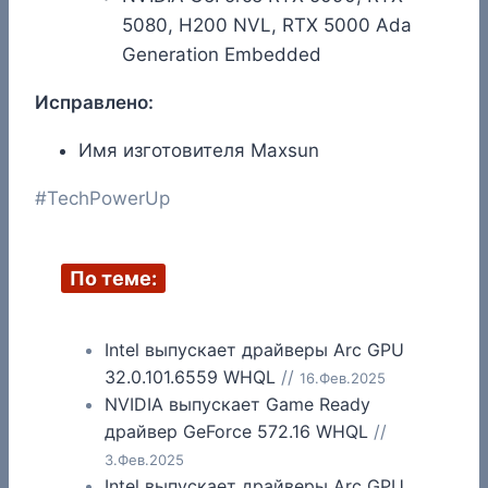
5080, H200 NVL, RTX 5000 Ada
Generation Embedded
Исправлено:
Имя изготовителя Maxsun
Метки
#
TechPowerUp
записи:
По теме:
Intel выпускает драйверы Arc GPU
32.0.101.6559 WHQL
//
16.Фев.2025
NVIDIA выпускает Game Ready
драйвер GeForce 572.16 WHQL
//
3.Фев.2025
Intel выпускает драйверы Arc GPU