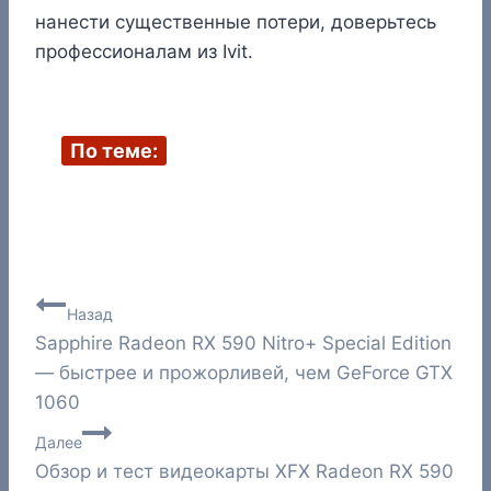
нанести существенные потери, доверьтесь
профессионалам из Ivit.
По теме:
Навигация
Назад
Sapphire Radeon RX 590 Nitro+ Special Edition
по
— быстрее и прожорливей, чем GeForce GTX
записям
1060
Далее
Обзор и тест видеокарты XFX Radeon RX 590