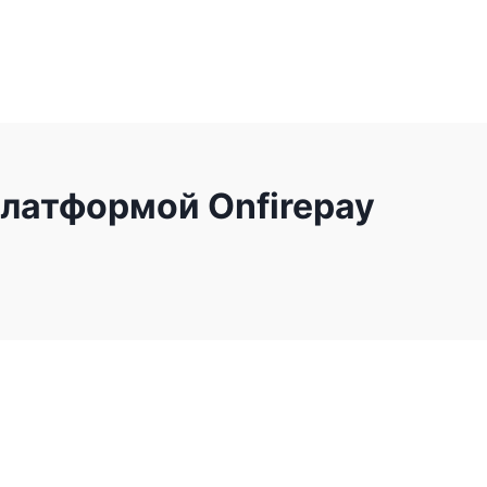
платформой Onfirepay