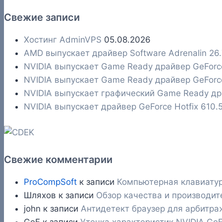
Свежие записи
Хостинг AdminVPS
05.08.2026
AMD выпускает драйвер Software Adrenalin 26
NVIDIA выпускает Game Ready драйвер GeFor
NVIDIA выпускает Game Ready драйвер GeFor
NVIDIA выпускает графический Game Ready д
NVIDIA выпускает драйвер GeForce Hotfix 610
Свежие комментарии
ProCompSoft
к записи
Компьютерная клавиатур
Шляхов
к записи
Обзор качества и производит
john
к записи
Антидетект браузер для арбитраж
GeF
к записи
Утечка характеристик NVIDIA GeF