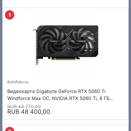
1
Kotofoto.ru
Видеокарта Gigabyte GeForce RTX 5060 Ti
Windforce Max OC, NVIDIA RTX 5060 Ti, 8 ГБ
GDDR7, 128 бит, PCI-e 5.0, 1xHDMI, 3xDP, 2587
RUB 44 770,00
RUB 48 400,00
МГц