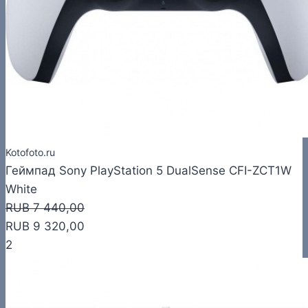
Kotofoto.ru
Геймпад Sony PlayStation 5 DualSense CFI-ZCT1W
White
RUB 7 440,00
RUB 9 320,00
2