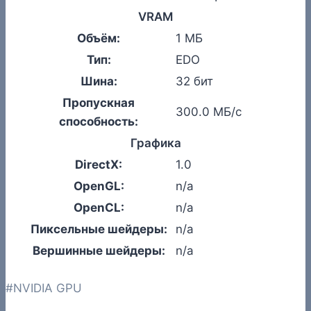
VRAM
Объём:
1 МБ
Тип:
EDO
Шина:
32 бит
Пропускная
300.0 МБ/с
способность:
Графика
DirectX:
1.0
OpenGL:
n/a
OpenCL:
n/a
Пиксельные шейдеры:
n/a
Вершинные шейдеры:
n/a
Метки
#
NVIDIA GPU
записи: