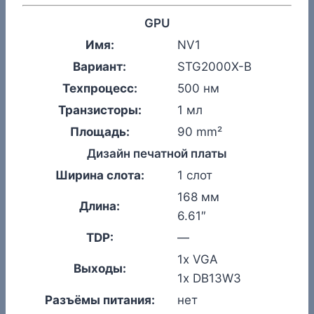
GPU
Имя:
NV1
Вариант:
STG2000X-B
Техпроцесс:
500 нм
Транзисторы:
1 мл
Площадь:
90 mm²
Дизайн печатной платы
Ширина слота:
1 слот
168 мм
Длина:
6.61″
TDP:
—
1x VGA
Выходы:
1x DB13W3
Разъёмы питания:
нет