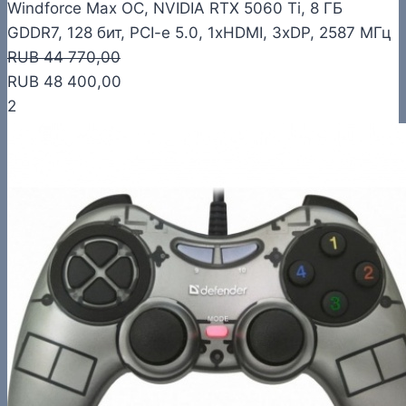
Windforce Max OC, NVIDIA RTX 5060 Ti, 8 ГБ
GDDR7, 128 бит, PCI-e 5.0, 1xHDMI, 3xDP, 2587 МГц
RUB 44 770,00
RUB 48 400,00
2