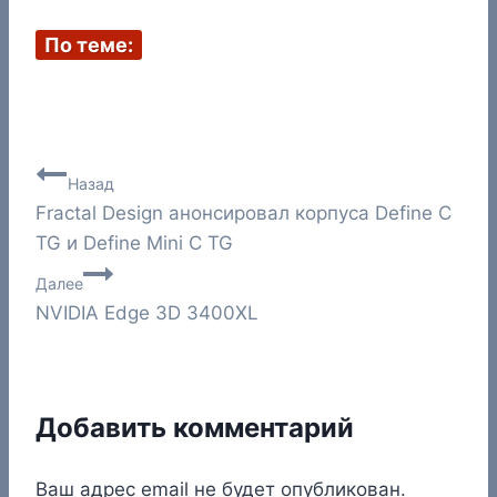
По теме:
Навигация
Назад
Fractal Design анонсировал корпуса Define C
по
TG и Define Mini C TG
записям
Далее
NVIDIA Edge 3D 3400XL
Добавить комментарий
Ваш адрес email не будет опубликован.