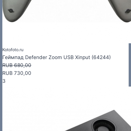
Kotofoto.ru
Геймпад Defender Zoom USB Xinput (64244)
RUB 680,00
RUB 730,00
3