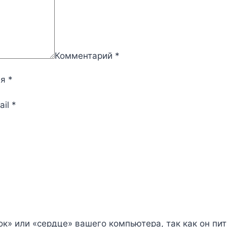
Комментарий
*
мя
*
ail
*
ок» или «сердце» вашего компьютера, так как он п