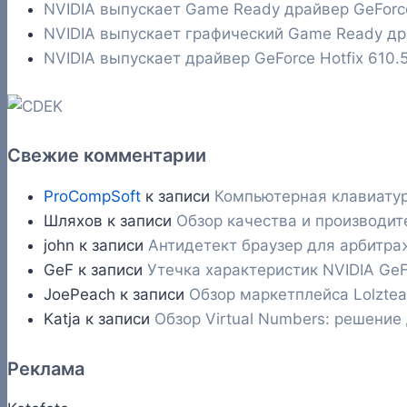
NVIDIA выпускает Game Ready драйвер GeFor
NVIDIA выпускает графический Game Ready д
NVIDIA выпускает драйвер GeForce Hotfix 610
Свежие комментарии
ProCompSoft
к записи
Компьютерная клавиатур
Шляхов
к записи
Обзор качества и производит
john
к записи
Антидетект браузер для арбитраж
GeF
к записи
Утечка характеристик NVIDIA GeF
JoePeach
к записи
Обзор маркетплейса Lolzte
Katja
к записи
Обзор Virtual Numbers: решение
Реклама