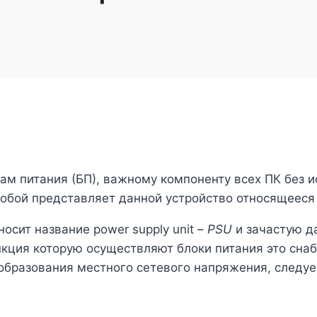
 питания (БП), важному компоненту всех ПК без ис
 собой представляет данной устройство относящеес
носит название power supply unit –
PSU
и зачастую д
нкция которую осуществляют блоки питания это сн
бразования местного сетевого напряжения, следуе