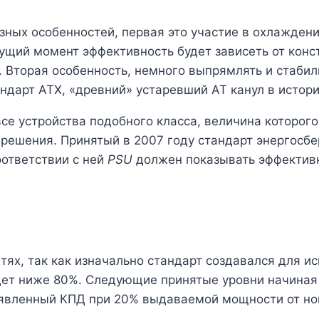
зных особенностей, первая это участие в охлажден
кущий момент эффективность будет зависеть от конс
. Вторая особенность, немного выпрямлять и стаби
дарт ATX, «древний» устаревший AT канул в истор
се устройства подобного класса, величина которог
ешения. Принятый в 2007 году стандарт энергосбер
оответствии с ней
PSU
должен показывать эффективно
ях, так как изначально стандарт создавался для исп
дет ниже 80%. Следующие принятые уровни начиная 
заявленный КПД при 20% выдаваемой мощности от н