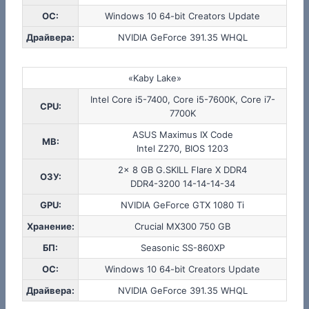
ОС:
Windows 10 64-bit Creators Update
Драйвера:
NVIDIA GeForce 391.35 WHQL
«Kaby Lake»
Intel Core i5-7400, Core i5-7600K, Core i7-
CPU:
7700K
ASUS Maximus IX Code
MB:
Intel Z270, BIOS 1203
2x 8 GB G.SKILL Flare X DDR4
ОЗУ:
DDR4-3200 14-14-14-34
GPU:
NVIDIA GeForce GTX 1080 Ti
Хранение:
Crucial MX300 750 GB
БП:
Seasonic SS-860XP
ОС:
Windows 10 64-bit Creators Update
Драйвера:
NVIDIA GeForce 391.35 WHQL