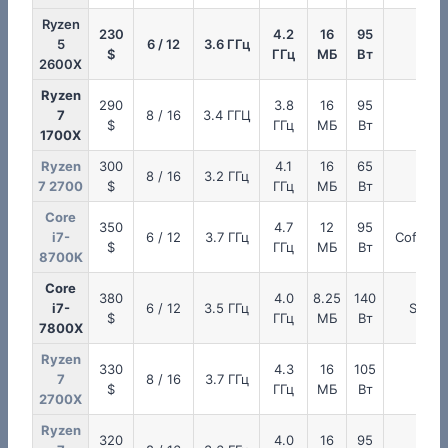
Ryzen
230
4.2
16
95
5
6 / 12
3.6 ГГц
Zen
$
ГГц
МБ
Вт
2600X
Ryzen
290
3.8
16
95
7
8 / 16
3.4 ГГЦ
Zen
$
ГГц
МБ
Вт
1700X
Ryzen
300
4.1
16
65
8 / 16
3.2 ГГц
Zen
7 2700
$
ГГц
МБ
Вт
Core
350
4.7
12
95
i7-
6 / 12
3.7 ГГц
Coffee 
$
ГГц
МБ
Вт
8700K
Core
380
4.0
8.25
140
i7-
6 / 12
3.5 ГГц
Skyla
$
ГГц
МБ
Вт
7800X
Ryzen
330
4.3
16
105
7
8 / 16
3.7 ГГц
Zen
$
ГГц
МБ
Вт
2700X
Ryzen
320
4.0
16
95