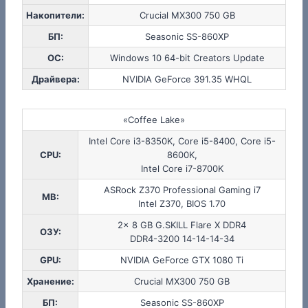
Накопители:
Crucial MX300 750 GB
БП:
Seasonic SS-860XP
ОС:
Windows 10 64-bit Creators Update
Драйвера:
NVIDIA GeForce 391.35 WHQL
«Coffee Lake»
Intel Core i3-8350K, Core i5-8400, Core i5-
CPU:
8600K,
Intel Core i7-8700K
ASRock Z370 Professional Gaming i7
MB:
Intel Z370, BIOS 1.70
2x 8 GB G.SKILL Flare X DDR4
ОЗУ:
DDR4-3200 14-14-14-34
GPU:
NVIDIA GeForce GTX 1080 Ti
Хранение:
Crucial MX300 750 GB
БП:
Seasonic SS-860XP