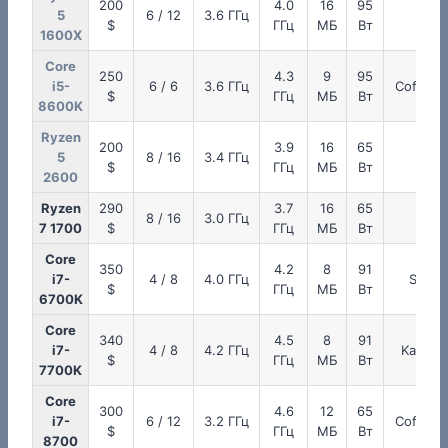
200
4.0
16
95
5
6 / 12
3.6 ГГц
Zen
$
ГГц
МБ
Вт
1600X
Core
250
4.3
9
95
i5-
6 / 6
3.6 ГГц
Coffee 
$
ГГц
МБ
Вт
8600K
Ryzen
200
3.9
16
65
5
8 / 16
3.4 ГГц
Zen
$
ГГц
МБ
Вт
2600
Ryzen
290
3.7
16
65
8 / 16
3.0 ГГц
Zen
7 1700
$
ГГц
МБ
Вт
Core
350
4.2
8
91
i7-
4 / 8
4.0 ГГц
Skyla
$
ГГц
МБ
Вт
6700K
Core
340
4.5
8
91
i7-
4 / 8
4.2 ГГц
Kaby L
$
ГГц
МБ
Вт
7700K
Core
300
4.6
12
65
i7-
6 / 12
3.2 ГГц
Coffee 
$
ГГц
МБ
Вт
8700