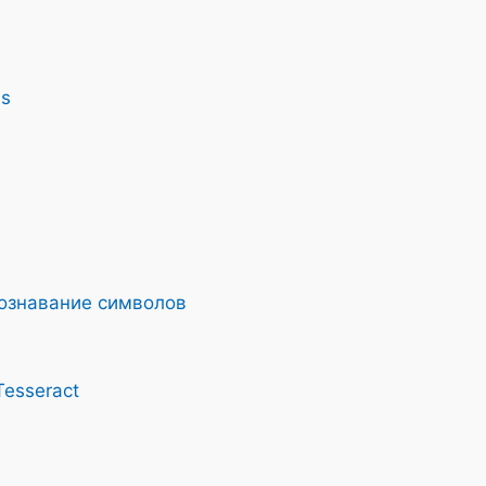
is
познавание символов
esseract