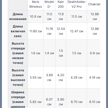
Keris
Model
Kain
DeathAdder
Chakram
Wireless
D-
200
V2 Pro
Длина
11.0
11.9
12.88
10.9 см
11.5 см
основания
см
см
см
Длина
11.76
12.54
12.88
включая
11.80 см
12.47 см
см
см
см
свес
Высота
спереди
1.5
(самая
1.6 см
1.4 см
1.5 см
0.9 см
см
низкая
точка)
Высота
(самая
3.89
4.20
3.93 см
4.28 см
4.19 см
высокая
см
см
точка)
Ширина
спереди
6.07
5.90
(самая
5.82 см
6.70 см
6.10 см
см
см
широкая