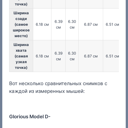
точка)
Ширина
сзади
6.39
6.30
(самое
6.18 см
6.87 см
6.51 см
см
см
широкое
место)
Ширина
хвата
6.39
6.30
(самая
6.18 см
6.87 см
6.51 см
см
см
узкая
точка)
Вот несколько сравнительных снимков с
каждой из измеренных мышей:
Glorious Model D-