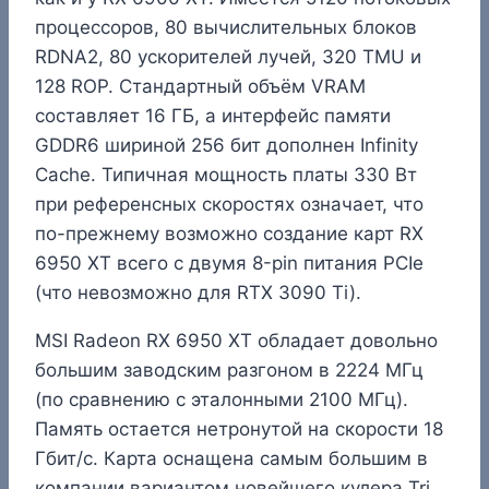
процессоров, 80 вычислительных блоков
RDNA2, 80 ускорителей лучей, 320 TMU и
128 ROP. Стандартный объём VRAM
составляет 16 ГБ, а интерфейс памяти
GDDR6 шириной 256 бит дополнен Infinity
Cache. Типичная мощность платы 330 Вт
при референсных скоростях означает, что
по-прежнему возможно создание карт RX
6950 XT всего с двумя 8-pin питания PCIe
(что невозможно для RTX 3090 Ti).
MSI Radeon RX 6950 XT обладает довольно
большим заводским разгоном в 2224 МГц
(по сравнению с эталонными 2100 МГц).
Память остается нетронутой на скорости 18
Гбит/с. Карта оснащена самым большим в
компании вариантом новейшего кулера Tri