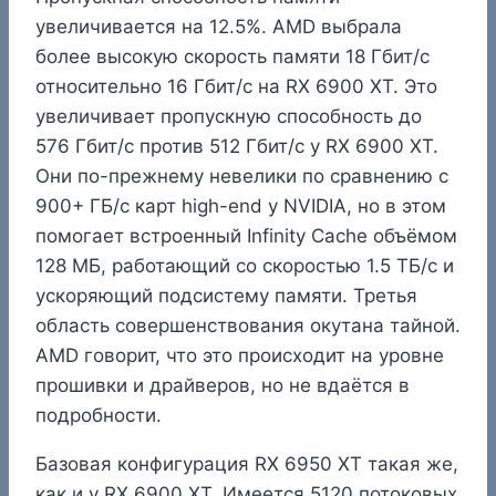
увеличивается на 12.5%. AMD выбрала
более высокую скорость памяти 18 Гбит/с
относительно 16 Гбит/с на RX 6900 XT. Это
увеличивает пропускную способность до
576 Гбит/с против 512 Гбит/с у RX 6900 XT.
Они по-прежнему невелики по сравнению с
900+ ГБ/с карт high-end у NVIDIA, но в этом
помогает встроенный Infinity Cache объёмом
128 МБ, работающий со скоростью 1.5 ТБ/с и
ускоряющий подсистему памяти. Третья
область совершенствования окутана тайной.
AMD говорит, что это происходит на уровне
прошивки и драйверов, но не вдаётся в
подробности.
Базовая конфигурация RX 6950 XT такая же,
как и у RX 6900 XT. Имеется 5120 потоковых