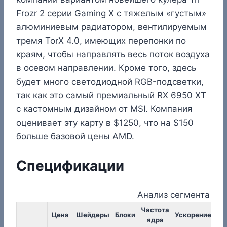
Frozr 2 серии Gaming X с тяжелым «густым»
алюминиевым радиатором, вентилируемым
тремя TorX 4.0, имеющих перепонки по
краям, чтобы направлять весь поток воздуха
в осевом направлении. Кроме того, здесь
будет много светодиодной RGB-подсветки,
так как это самый премиальный RX 6950 XT
с кастомным дизайном от MSI. Компания
оценивает эту карту в $1250, что на $150
больше базовой цены AMD.
Спецификации
Анализ сегмента ры
Частота
Ча
Цена
Шейдеры
Блоки
Ускорение
ядра
па