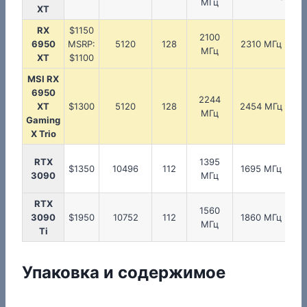
МГц
XT
RX
$1150
2100
2
6950
MSRP:
5120
128
2310 МГц
МГц
XT
$1100
MSI RX
6950
2244
2
XT
$1300
5120
128
2454 МГц
МГц
Gaming
X Trio
RTX
1395
$1350
10496
112
1695 МГц
3090
МГц
RTX
1560
3090
$1950
10752
112
1860 МГц
МГц
Ti
Упаковка и содержимое