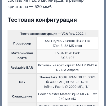
составляет 26.8 миллиарда, а размер
кристалла — 520 мм².
Тестовая конфигурация
Тестовая конфигурация — VGA Rev. 2022.1
AMD Ryzen 7 5800X @ 4.8 ГГц
Процессор
(Zen 3, 32 МБ кэш)
Материнская
EVGA X570 Dark
плата
BIOS 1.03
Включен на всех картах AMD RDNA2 и
Resizable BAR:
NVIDIA Ampere
Thermaltake TOUGHRAM, 16 ГБ DDR4
ОЗУ
@ 4000 МГц 19-23-23-42 1T
Infinity Fabric @ 2000 МГц (1:1)
Cooler Master MasterLiquid ML240L V2
Охлаждение
240 мм AIO
2x Neo Forza NFP065 2 TB M.2 NVMe