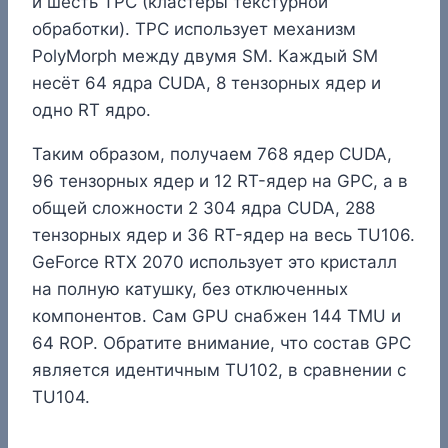
и шесть TPC (кластеры текстурной
обработки). TPC использует механизм
PolyMorph между двумя SM. Каждый SM
несёт 64 ядра CUDA, 8 тензорных ядер и
одно RT ядро.
Таким образом, получаем 768 ядер CUDA,
96 тензорных ядер и 12 RT-ядер на GPC, а в
общей сложности 2 304 ядра CUDA, 288
тензорных ядер и 36 RT-ядер на весь TU106.
GeForce RTX 2070 использует это кристалл
на полную катушку, без отключенных
компонентов. Сам GPU снабжен 144 TMU и
64 ROP. Обратите внимание, что состав GPC
является идентичным TU102, в сравнении с
TU104.