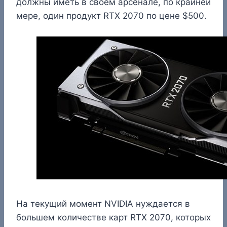
должны иметь в своём арсенале, по крайней
мере, один продукт RTX 2070 по цене $500.
На текущий момент NVIDIA нуждается в
большем количестве карт RTX 2070, которых