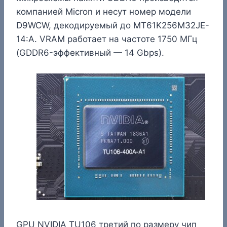
компанией Micron и несут номер модели
D9WCW, декодируемый до MT61K256M32JE-
14:A. VRAM работает на частоте 1750 МГц
(GDDR6-эффективный — 14 Gbps).
GPU NVIDIA TU106 третий по размеру чип