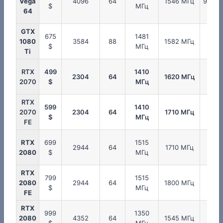
Vega
4096
64
1546 МГц
953 М
$
МГц
64
GTX
675
1481
137
1080
3584
88
1582 МГц
$
МГц
МГц
Ti
RTX
499
1410
175
2304
64
1620 МГц
2070
$
МГц
МГ
RTX
599
1410
175
2070
2304
64
1710 МГц
$
МГц
МГ
FE
RTX
699
1515
175
2944
64
1710 МГц
2080
$
МГц
МГц
RTX
799
1515
175
2080
2944
64
1800 МГц
$
МГц
МГц
FE
RTX
999
1350
175
2080
4352
64
1545 МГц