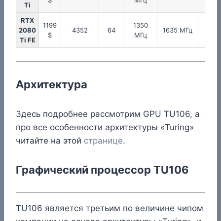
$
МГц
МГц
Ti
RTX
1199
1350
175
2080
4352
64
1635 МГц
$
МГц
МГц
Ti FE
Архитектура
Здесь подробнее рассмотрим GPU TU106, а
про все особенности архитектуры «Turing»
читайте на этой
странице
.
Графический процессор TU106
TU106 является третьим по величине чипом