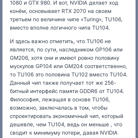
1080 и GTX 980. И вот, NVIDIA делает ход
конём, основывает RTX 2070 на своем
третьем по величине чипе «Turing», TU106,
вместо вполне логичного чипа TU104.
И здесь важно отметить, что TU106 не
является, по сути, наследником GP106 или
GM206, хотя они и имеют ровно половину
мускулов GP104 или GM204 соответственно,
то TU106 это половина TU102 вместо TU104.
Данный чип также получает тот же 256-
битный интерфейс памяти GDDR6 от TU104.
Философия, лежащая в основе TU106,
возможно, заключалась в том, чтобы
спроектировать экономичный чип, который
дешевле, чем TU104, ведь он меньше , что
сводит к минимуму потери, давая NVIDIA