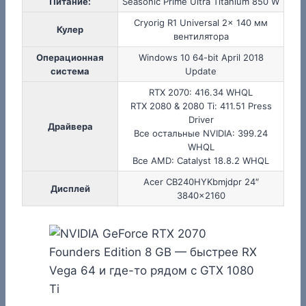
Питание:
Seasonic Prime Ultra Titanium 850 W
Cryorig R1 Universal 2x 140 мм
Кулер
вентилятора
Операционная
Windows 10 64-bit April 2018
система
Update
RTX 2070: 416.34 WHQL
RTX 2080 & 2080 Ti: 411.51 Press
Driver
Драйвера
Все остальные NVIDIA: 399.24
WHQL
Все AMD: Catalyst 18.8.2 WHQL
Acer CB240HYKbmjdpr 24″
Дисплей
3840×2160