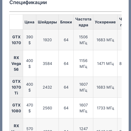
Спецификации
Частота
Часто
Цена
Шейдеры
Блоки
Ускорение
ядра
памя
GTX
390
1506
200
1920
64
1683 МГц
1070
$
МГц
МГц
RX
400
1156
Vega
3584
64
1471 МГц
800 М
$
МГц
56
GTX
400
1607
200
1070
2432
64
1683 МГц
$
МГц
МГц
Ti
GTX
470
1607
125
2560
64
1733 МГц
1080
$
МГц
МГц
RX
570
1247