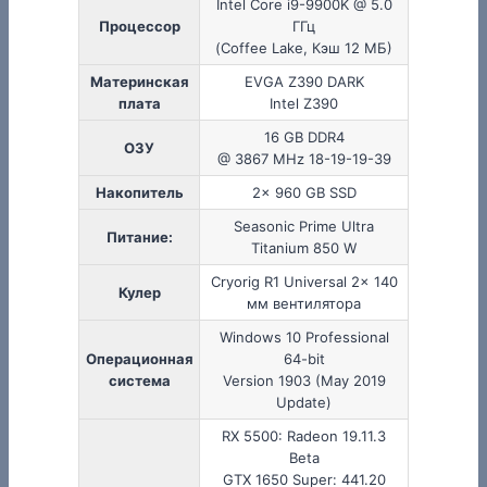
Intel Core i9-9900K @ 5.0
Процессор
ГГц
(Coffee Lake, Кэш 12 МБ)
Материнская
EVGA Z390 DARK
плата
Intel Z390
16 GB DDR4
ОЗУ
@ 3867 MHz 18-19-19-39
Накопитель
2x 960 GB SSD
Seasonic Prime Ultra
Питание:
Titanium 850 W
Cryorig R1 Universal 2x 140
Кулер
мм вентилятора
Windows 10 Professional
Операционная
64-bit
система
Version 1903 (May 2019
Update)
RX 5500: Radeon 19.11.3
Beta
GTX 1650 Super: 441.20