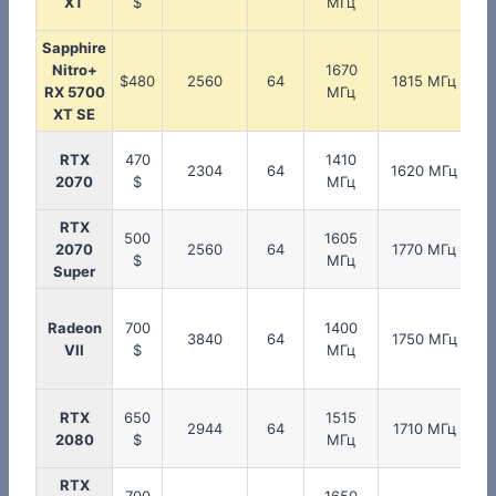
XT
$
МГц
Sapphire
Nitro+
1670
$480
2560
64
1815 МГц
RX 5700
МГц
XT SE
RTX
470
1410
2304
64
1620 МГц
2070
$
МГц
RTX
500
1605
2070
2560
64
1770 МГц
$
МГц
Super
Radeon
700
1400
3840
64
1750 МГц
VII
$
МГц
RTX
650
1515
2944
64
1710 МГц
2080
$
МГц
RTX