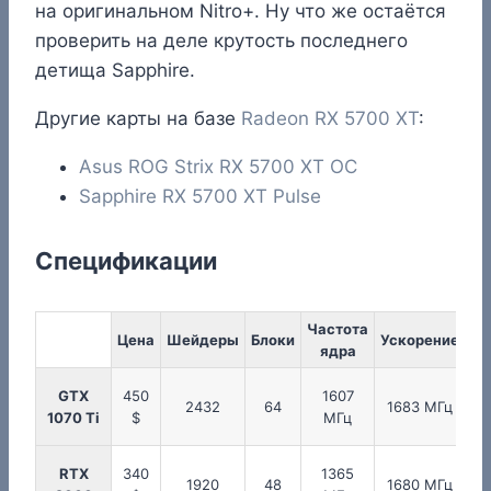
на оригинальном Nitro+. Ну что же остаётся
проверить на деле крутость последнего
детища Sapphire.
Другие карты на базе
Radeon RX 5700 XT
:
Asus ROG Strix RX 5700 XT OC
Sapphire RX 5700 XT Pulse
Спецификации
Частота
Ча
Цена
Шейдеры
Блоки
Ускорение
ядра
п
GTX
450
1607
2432
64
1683 МГц
1070 Ti
$
МГц
RTX
340
1365
1920
48
1680 МГц