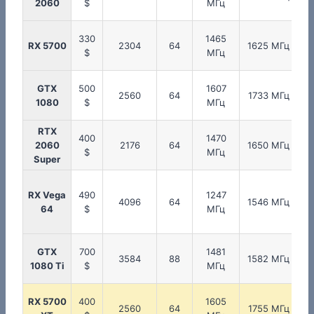
2060
$
МГц
330
1465
RX 5700
2304
64
1625 МГц
$
МГц
GTX
500
1607
2560
64
1733 МГц
1080
$
МГц
RTX
400
1470
2060
2176
64
1650 МГц
$
МГц
Super
RX Vega
490
1247
4096
64
1546 МГц
95
64
$
МГц
GTX
700
1481
3584
88
1582 МГц
1080 Ti
$
МГц
RX 5700
400
1605
2560
64
1755 МГц