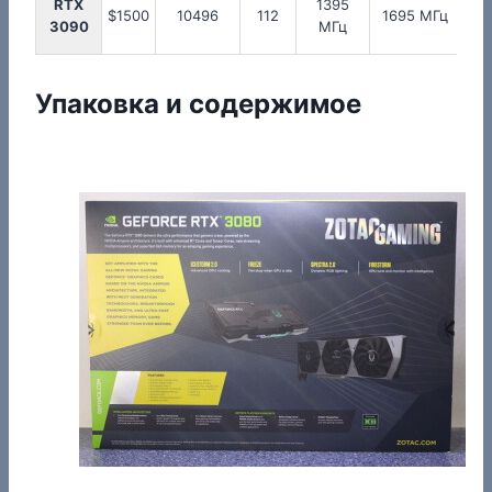
RTX
1395
1
$1500
10496
112
1695 МГц
3090
МГц
Упаковка и содержимое