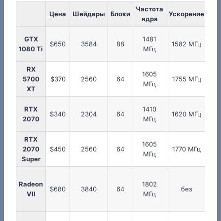
Частота
Ча
Цена
Шейдеры
Блоки
Ускорение
ядра
па
GTX
1481
1
$650
3584
88
1582 МГц
1080 Ti
МГц
RX
1605
1
5700
$370
2560
64
1755 МГц
МГц
XT
RTX
1410
1
$340
2304
64
1620 МГц
2070
МГц
RTX
1605
1
2070
$450
2560
64
1770 МГц
МГц
Super
Radeon
1802
1
$680
3840
64
без
VII
МГц