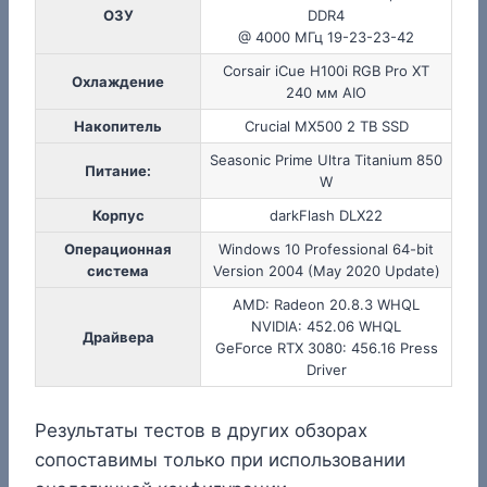
ОЗУ
DDR4
@ 4000 МГц 19-23-23-42
Corsair iCue H100i RGB Pro XT
Охлаждение
240 мм AIO
Накопитель
Crucial MX500 2 TB SSD
Seasonic Prime Ultra Titanium 850
Питание:
W
Корпус
darkFlash DLX22
Операционная
Windows 10 Professional 64-bit
система
Version 2004 (May 2020 Update)
AMD: Radeon 20.8.3 WHQL
NVIDIA: 452.06 WHQL
Драйвера
GeForce RTX 3080: 456.16 Press
Driver
Результаты тестов в других обзорах
сопоставимы только при использовании