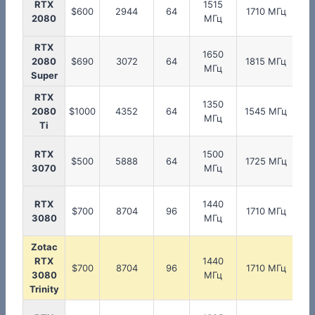
RTX
1515
1
$600
2944
64
1710 МГц
2080
МГц
RTX
1650
1
2080
$690
3072
64
1815 МГц
МГц
Super
RTX
1350
1
2080
$1000
4352
64
1545 МГц
МГц
Ti
RTX
1500
1
$500
5888
64
1725 МГц
3070
МГц
RTX
1440
1
$700
8704
96
1710 МГц
3080
МГц
Zotac
RTX
1440
1
$700
8704
96
1710 МГц
3080
МГц
Trinity