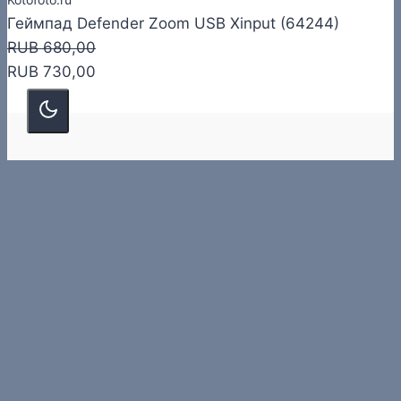
Геймпад Defender Zoom USB Xinput (64244)
RUB 680,00
RUB 730,00
О нас
О сайте
Контакты
Статьи
Можно доверять