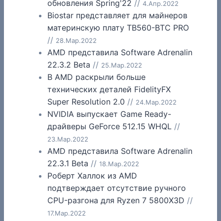
обновления Spring'22
//
4.Апр.2022
Biostar представляет для майнеров
материнскую плату TB560-BTC PRO
//
28.Мар.2022
AMD представила Software Adrenalin
22.3.2 Beta
//
25.Мар.2022
В AMD раскрыли больше
технических деталей FidelityFX
Super Resolution 2.0
//
24.Мар.2022
NVIDIA выпускает Game Ready-
драйверы GeForce 512.15 WHQL
//
23.Мар.2022
AMD представила Software Adrenalin
22.3.1 Beta
//
18.Мар.2022
Роберт Халлок из AMD
подтверждает отсутствие ручного
CPU-разгона для Ryzen 7 5800X3D
//
17.Мар.2022