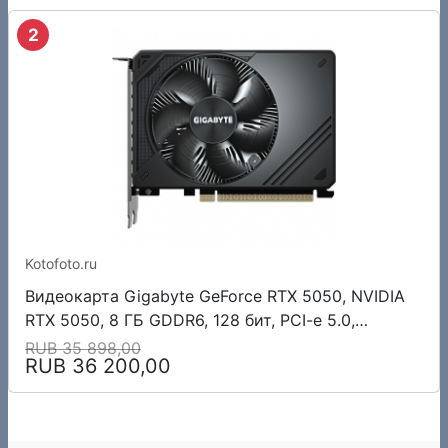
2
Kotofoto.ru
Видеокарта Gigabyte GeForce RTX 5050, NVIDIA
RTX 5050, 8 ГБ GDDR6, 128 бит, PCI-e 5.0,
2xHDMI, 2xDP, 2572 МГц
RUB 35 898,00
RUB 36 200,00