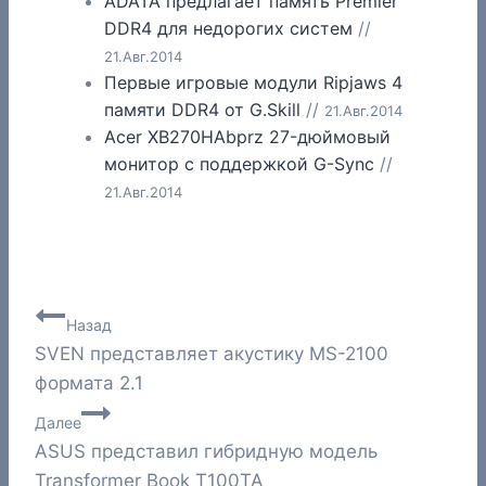
ADATA предлагает память Premier
DDR4 для недорогих систем
//
21.Авг.2014
Первые игровые модули Ripjaws 4
памяти DDR4 от G.Skill
//
21.Авг.2014
Acer XB270HAbprz 27-дюймовый
монитор с поддержкой G-Sync
//
21.Авг.2014
Навигация
Назад
SVEN представляет акустику MS-2100
по
формата 2.1
записям
Далее
ASUS представил гибридную модель
Transformer Book T100TA