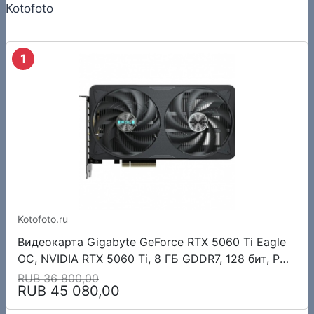
Kotofoto
1
Kotofoto.ru
Видеокарта Gigabyte GeForce RTX 5060 Ti Eagle
OC, NVIDIA RTX 5060 Ti, 8 ГБ GDDR7, 128 бит, PCI-
e 5.0, 1xHDMI, 3xDP, 2617 МГц
RUB 36 800,00
RUB 45 080,00