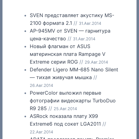
SVEN представляет акустику MS-
2100 формата 2.1
//
31.Авг.2014
AP-945MV от SVEN — гарнитура
цена-качество
//
31.Авг.2014
Новый флагман от ASUS
материнская плата Rampage V
Extreme серии ROG
//
29.Авг.2014
Defender Ligero MM-685 Nano Silent
— тихая живучая мышка
//
26.Авг.2014
PowerColor выложил первые
фотографии видеокарты TurboDuo
R9 285
//
25.Авг.2014
ASRock показала плату X99
Extreme6 под сокет LGA2011
//
22.Авг.2014