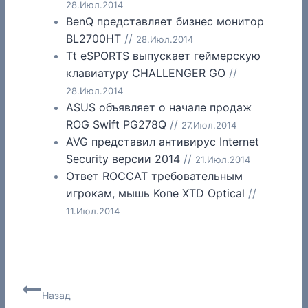
28.Июл.2014
BenQ представляет бизнес монитор
BL2700HT
//
28.Июл.2014
Tt eSPORTS выпускает геймерскую
клавиатуру CHALLENGER GO
//
28.Июл.2014
ASUS объявляет о начале продаж
ROG Swift PG278Q
//
27.Июл.2014
AVG представил антивирус Internet
Security версии 2014
//
21.Июл.2014
Ответ ROCCAT требовательным
игрокам, мышь Kone XTD Optical
//
11.Июл.2014
Навигация
Назад