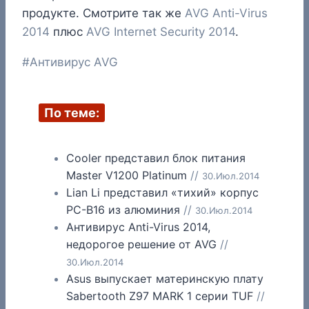
продукте. Смотрите так же
AVG Anti-Virus
2014
плюс
AVG Internet Security 2014
.
Метки
#
Антивирус AVG
записи:
По теме:
Cooler представил блок питания
Master V1200 Platinum
//
30.Июл.2014
Lian Li представил «тихий» корпус
PC-B16 из алюминия
//
30.Июл.2014
Антивирус Anti-Virus 2014,
недорогое решение от AVG
//
30.Июл.2014
Asus выпускает материнскую плату
Sabertooth Z97 MARK 1 серии TUF
//