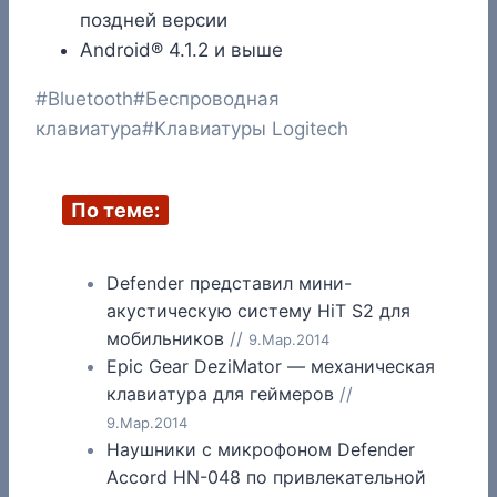
поздней версии
Android® 4.1.2 и выше
Метки
#
Bluetooth
#
Беспроводная
записи:
клавиатура
#
Клавиатуры Logitech
По теме:
Defender представил мини-
акустическую систему HiT S2 для
мобильников
//
9.Мар.2014
Epic Gear DeziMator — механическая
клавиатура для геймеров
//
9.Мар.2014
Наушники с микрофоном Defender
Accord HN-048 по привлекательной