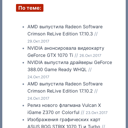
По теме:
AMD выпустила Radeon Software
Crimson ReLive Edition 17.10.3
//
29.Окт.2017
NVIDIA анонсировала видеокарту
GeForce GTX 1070 Ti
//
26.Окт.2017
NVIDIA выпустила драйверы GeForce
388.00 Game Ready WHQL
//
24.Окт.2017
AMD выпустила Radeon Software
Crimson ReLive Edition 17.10.2
//
24.Окт.2017
Релиз нового флагмана Vulcan X
iGame Z370 от Colorful
//
23.Окт.2017
Изображения графических карт
ASUS ROG STRIX 1070 Ti и Turbo
//