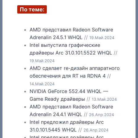
По теме:
AMD представил Radeon Software
Adrenalin 24.5.1 WHQL
//
19.Май.2024
Intel выпустила графические
драйверы Arc 31.0.101.5522 WHQL
//
19.Май.2024
AMD сделает re-дизайн аппаратного
обеспечения для RT на RDNA 4
//
14.Май.2024
NVIDIA GeForce 552.44 WHQL —
Game Ready драйверы
//
13.Май.2024
AMD представил Radeon Software
Adrenalin 24.4.1 WHQL
//
26.Апр.2024
Intel предложил драйверы Arc
31.0.101.5445 WHQL
//
26.Апр.2024
Intel предложил драйверы Arc