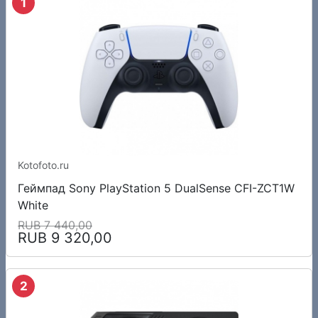
1
Kotofoto.ru
Геймпад Sony PlayStation 5 DualSense CFI-ZCT1W
White
RUB 7 440,00
RUB 9 320,00
2