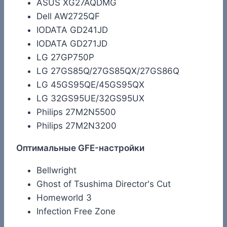
ASUS XG27AQDMG
Dell AW2725QF
IODATA GD241JD
IODATA GD271JD
LG 27GP750P
LG 27GS85Q/27GS85QX/27GS86Q
LG 45GS95QE/45GS95QX
LG 32GS95UE/32GS95UX
Philips 27M2N5500
Philips 27M2N3200
Оптимальные GFE-настройки
Bellwright
Ghost of Tsushima Director's Cut
Homeworld 3
Infection Free Zone