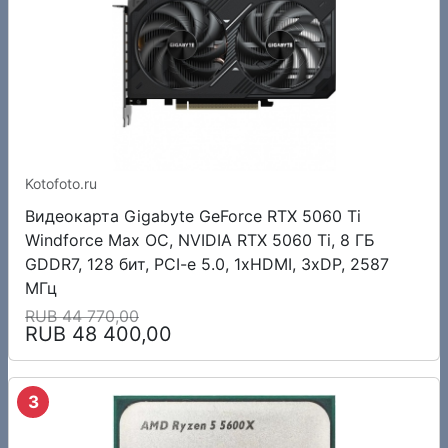
Kotofoto.ru
Видеокарта Gigabyte GeForce RTX 5060 Ti
Windforce Max OC, NVIDIA RTX 5060 Ti, 8 ГБ
GDDR7, 128 бит, PCI-e 5.0, 1xHDMI, 3xDP, 2587
МГц
RUB 44 770,00
RUB 48 400,00
3