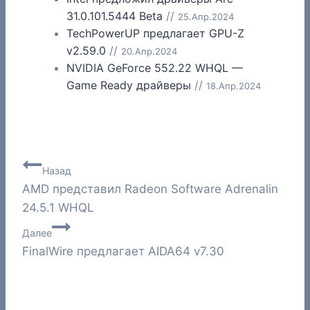
31.0.101.5444 Beta
//
25.Апр.2024
TechPowerUP предлагает GPU-Z
v2.59.0
//
20.Апр.2024
NVIDIA GeForce 552.22 WHQL —
Game Ready драйверы
//
18.Апр.2024
Навигация
Назад
AMD представил Radeon Software Adrenalin
по
24.5.1 WHQL
записям
Далее
FinalWire предлагает AIDA64 v7.30