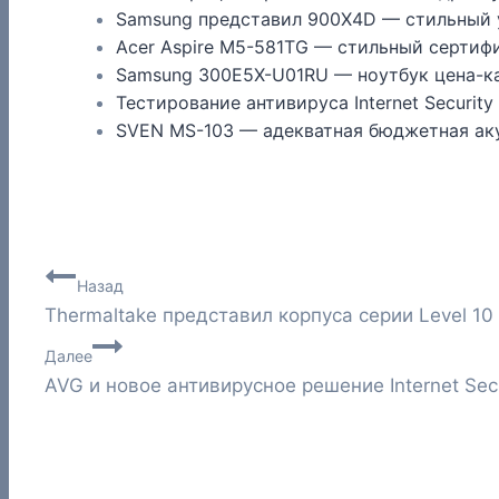
Samsung представил 900X4D — стильный 
Acer Aspire M5-581TG — стильный сертиф
Samsung 300E5X-U01RU — ноутбук цена-к
Тестирование антивируса Internet Security
SVEN MS-103 — адекватная бюджетная ак
Навигация
Назад
Thermaltake представил корпуса серии Level 10
по
Далее
записям
AVG и новое антивирусное решение Internet Secu