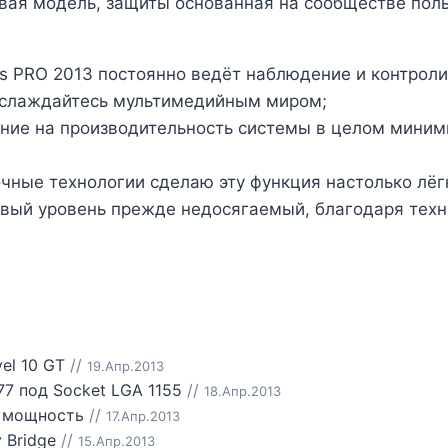
вая модель, защиты основанная на сообществе поль
s PRO 2013 постоянно ведёт наблюдение и контроли
наслаждайтесь мультимедийным миром;
ие на производительность системы в целом минимиз
ные технологии сделаю эту функция настолько лёгко
ый уровень прежде недосягаемый, благодаря технол
el 10 GT
//
19.Апр.2013
77 под Socket LGA 1155
//
18.Апр.2013
 мощность
//
17.Апр.2013
 Bridge
//
15.Апр.2013