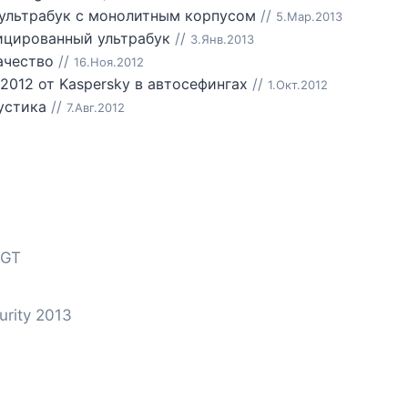
ультрабук с монолитным корпусом
//
5.Мар.2013
ицированный ультрабук
//
3.Янв.2013
ачество
//
16.Ноя.2012
 2012 от Kaspersky в автосефингах
//
1.Окт.2012
устика
//
7.Авг.2012
 GT
rity 2013