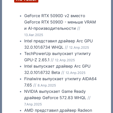
GeForce RTX 5090D v2 вместо
GeForce RTX 5090D - меньше VRAM
и AI-производительности
//
13.Авг.2025
Intel представил драйвер Arc GPU
32.0.101.6734 WHQL
//
12.Апр.2025
TechPowerUp выпускает утилиту
GPU-Z 2.65.1
//
12.Апр.2025
Intel выпускает драйвер Arc GPU
32.0.101.6732 Beta
//
12.Апр.2025
Finalwire выпускает утилиту AIDA64
7.65
//
8.Апр.2025
NVIDIA выпускает Game Ready
драйвер GeForce 572.83 WHQL
//
7.Апр.2025
AMD представил драйвер Radeon