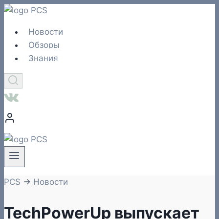
Перейти
к
Новости
содержимому
Обзоры
Знания
PCS
→
Новости
TechPowerUp выпускает