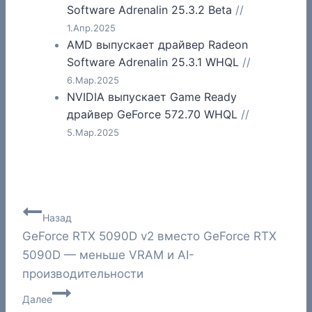
Software Adrenalin 25.3.2 Beta
//
1.Апр.2025
AMD выпускает драйвер Radeon
Software Adrenalin 25.3.1 WHQL
//
6.Мар.2025
NVIDIA выпускает Game Ready
драйвер GeForce 572.70 WHQL
//
5.Мар.2025
Навигация
Назад
GeForce RTX 5090D v2 вместо GeForce RTX
по
5090D — меньше VRAM и AI-
записям
производительности
Далее