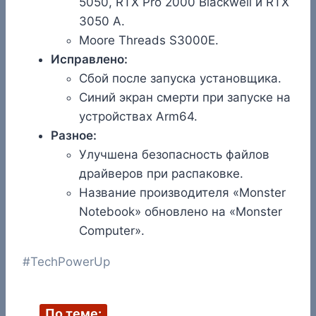
5050, RTX Pro 2000 Blackwell и RTX
3050 A.
Moore Threads S3000E.
Исправлено:
Сбой после запуска установщика.
Синий экран смерти при запуске на
устройствах Arm64.
Разное:
Улучшена безопасность файлов
драйверов при распаковке.
Название производителя «Monster
Notebook» обновлено на «Monster
Computer».
Метки
#
TechPowerUp
записи:
По теме: