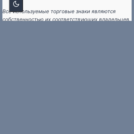
Все используемые торговые знаки являются
собственностью их соответствующих владельцев.
© 2026 «ProCompSoft» — компьютеры и софт
О перепечатке
Политика конфиденциальности
Новости
Обзоры
Знания