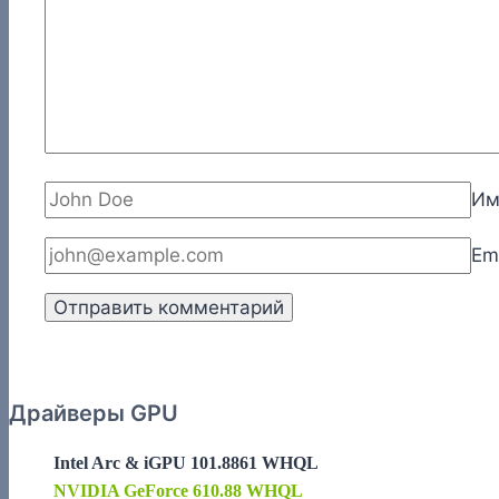
И
Em
Драйверы GPU
Intel Arc & iGPU 101.8861 WHQL
NVIDIA GeForce 610.88 WHQL