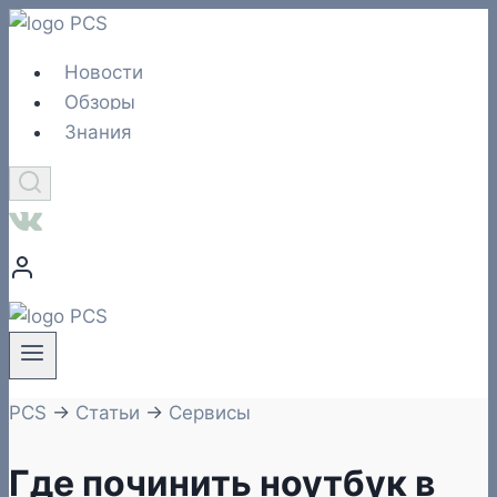
Перейти
к
Новости
содержимому
Обзоры
Знания
PCS
→
Статьи
→
Сервисы
Где починить ноутбук в