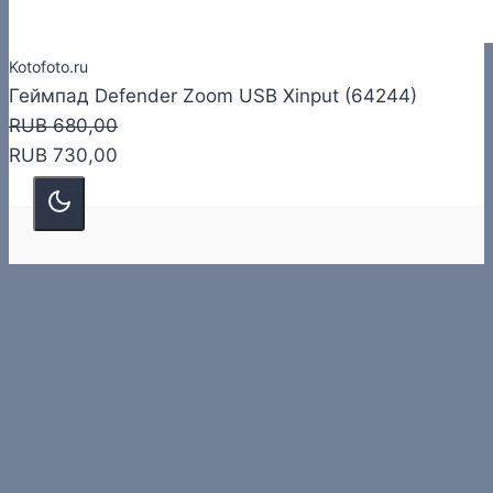
Kotofoto.ru
Геймпад Defender Zoom USB Xinput (64244)
RUB 680,00
RUB 730,00
О нас
О сайте
Контакты
Статьи
Можно доверять