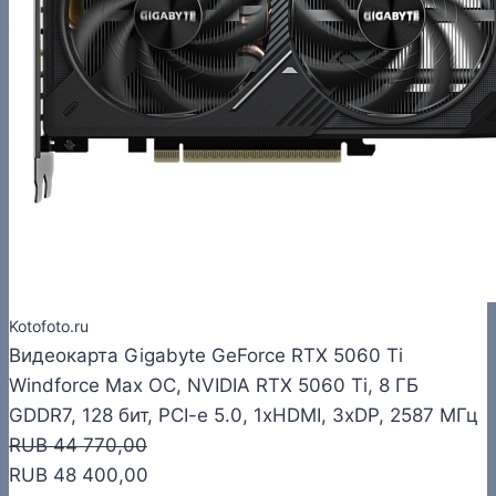
Kotofoto.ru
Видеокарта Gigabyte GeForce RTX 5060 Ti
Windforce Max OC, NVIDIA RTX 5060 Ti, 8 ГБ
GDDR7, 128 бит, PCI-e 5.0, 1xHDMI, 3xDP, 2587 МГц
RUB 44 770,00
RUB 48 400,00