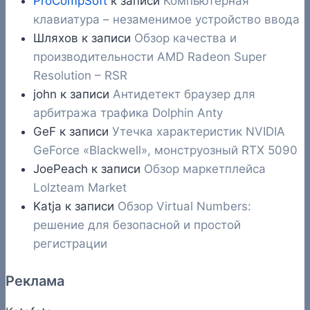
ProCompSoft
к записи
Компьютерная
клавиатура – незаменимое устройство ввода
Шляхов
к записи
Обзор качества и
производительности AMD Radeon Super
Resolution – RSR
john
к записи
Антидетект браузер для
арбитража трафика Dolphin Anty
GeF
к записи
Утечка характеристик NVIDIA
GeForce «Blackwell», монструозный RTX 5090
JoePeach
к записи
Обзор маркетплейса
Lolzteam Market
Katja
к записи
Обзор Virtual Numbers:
решение для безопасной и простой
регистрации
Реклама