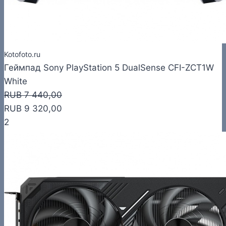
Kotofoto.ru
Геймпад Sony PlayStation 5 DualSense CFI-ZCT1W
White
RUB 7 440,00
RUB 9 320,00
2