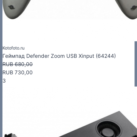
Kotofoto.ru
Геймпад Defender Zoom USB Xinput (64244)
RUB 680,00
RUB 730,00
3