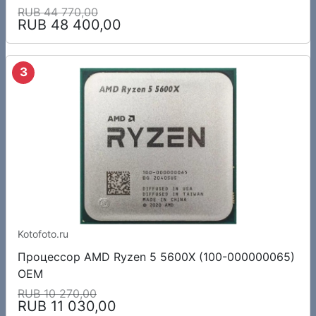
GDDR7, 128 бит, PCI-e 5.0, 1xHDMI, 3xDP, 2587
RUB 44 770,00
RUB 48 400,00
МГц
3
Kotofoto.ru
Процессор AMD Ryzen 5 5600X (100-000000065)
OEM
RUB 10 270,00
RUB 11 030,00