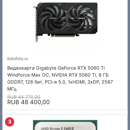
Kotofoto.ru
Видеокарта Gigabyte GeForce RTX 5060 Ti
Windforce Max OC, NVIDIA RTX 5060 Ti, 8 ГБ
GDDR7, 128 бит, PCI-e 5.0, 1xHDMI, 3xDP, 2587
МГц
RUB 44 770,00
RUB 48 400,00
3