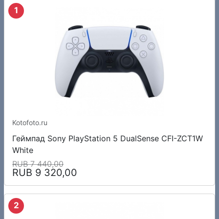
1
Kotofoto.ru
Геймпад Sony PlayStation 5 DualSense CFI-ZCT1W
White
RUB 7 440,00
RUB 9 320,00
2