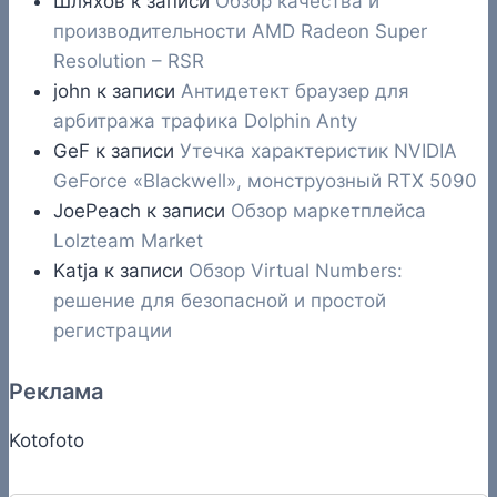
Шляхов
к записи
Обзор качества и
производительности AMD Radeon Super
Resolution – RSR
john
к записи
Антидетект браузер для
арбитража трафика Dolphin Anty
GeF
к записи
Утечка характеристик NVIDIA
GeForce «Blackwell», монструозный RTX 5090
JoePeach
к записи
Обзор маркетплейса
Lolzteam Market
Katja
к записи
Обзор Virtual Numbers:
решение для безопасной и простой
регистрации
Реклама
Kotofoto