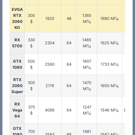
EVGA
RTX
300
1365
175
1920
48
1680 МГц
2060
$
МГц
МГ
KO
RX
330
1465
175
2304
64
1625 МГц
5700
$
МГц
МГ
GTX
500
1607
125
2560
64
1733 МГц
1080
$
МГц
МГ
RTX
300
1470
175
2060
2176
64
1650 МГц
$
МГц
МГ
Super
RX
375
1247
Vega
4096
64
1546 МГц
953 
$
МГц
64
GTX
700
1481
137
1080
3584
88
1582 МГц