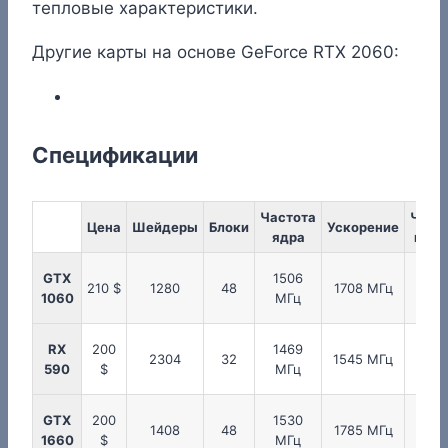
тепловые характеристики.
Другие карты на основе GeForce RTX 2060:
Спецификации
Частота
Част
Цена
Шейдеры
Блоки
Ускорение
ядра
памя
GTX
1506
200
210 $
1280
48
1708 МГц
1060
МГц
МГ
RX
200
1469
200
2304
32
1545 МГц
590
$
МГц
МГ
GTX
200
1530
200
1408
48
1785 МГц
1660
$
МГц
МГ