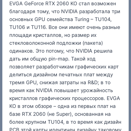
EVGA GeForce RTX 2060 KO стал возможен
благодаря тому, что NVIDIA разработала три
основных GPU семейства Turing – TU104,
TU106 и TU116. Все они имеют очень разные
площади кристаллов, но размер их
стекловолоконной подложки (пакета)
одинаков. Это потому, что NVIDIA решила
дать им общую pin-map. Такой ход
позволяет разработчикам графических карт
делиться дизайном печатных плат между
тремя GPU, снижая затраты на R&D; в то
время как NVIDIA повышает урожайность
кристаллов графических процессоров. EVGA
KO в этом обзоре – одна из первых плат на
базе RTX 2060 (не Super), основанная на
более крупном TU104, в то время как дизайн
PCB этой карты идентичен дизайну таковому