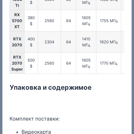
$
МГц
МГ
Ti
RX
380
1605
175
5700
2560
64
1755 МГц
$
МГц
МГ
XT
RTX
400
1410
175
2304
64
1620 МГц
2070
$
МГц
МГ
RTX
500
1605
175
2070
2560
64
1770 МГц
$
МГц
МГ
Super
Упаковка и содержимое
Комплект поставки:
Видеокарта