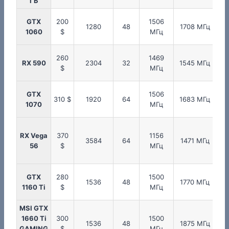
ГБ
GTX
200
1506
2
1280
48
1708 МГц
1060
$
МГц
260
1469
2
RX 590
2304
32
1545 МГц
$
МГц
GTX
1506
2
310 $
1920
64
1683 МГц
1070
МГц
RX Vega
370
1156
3584
64
1471 МГц
80
56
$
МГц
GTX
280
1500
1536
48
1770 МГц
1160 Ti
$
МГц
MSI GTX
1660 Ti
300
1500
1536
48
1875 МГц
GAMING
$
МГц