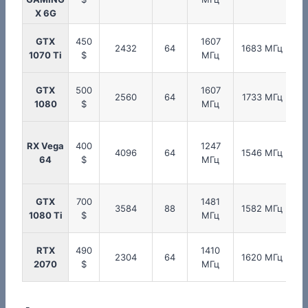
X 6G
GTX
450
1607
2
2432
64
1683 МГц
1070 Ti
$
МГц
GTX
500
1607
2560
64
1733 МГц
1080
$
МГц
RX Vega
400
1247
4096
64
1546 МГц
95
64
$
МГц
GTX
700
1481
3584
88
1582 МГц
1080 Ti
$
МГц
RTX
490
1410
2304
64
1620 МГц
2070
$
МГц