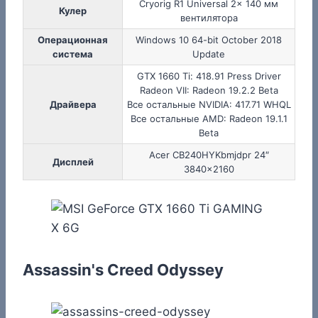
Cryorig R1 Universal 2x 140 мм
Кулер
вентилятора
Операционная
Windows 10 64-bit October 2018
система
Update
GTX 1660 Ti: 418.91 Press Driver
Radeon VII: Radeon 19.2.2 Beta
Драйвера
Все остальные NVIDIA: 417.71 WHQL
Все остальные AMD: Radeon 19.1.1
Beta
Acer CB240HYKbmjdpr 24″
Дисплей
3840×2160
Assassin's Creed Odyssey