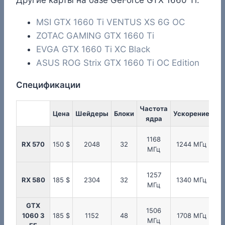
MSI GTX 1660 Ti VENTUS XS 6G OC
ZOTAC GAMING GTX 1660 Ti
EVGA GTX 1660 Ti XC Black
ASUS ROG Strix GTX 1660 Ti OC Edition
Спецификации
Частота
Ча
Цена
Шейдеры
Блоки
Ускорение
ядра
па
1168
RX 570
150 $
2048
32
1244 МГц
МГц
1257
2
RX 580
185 $
2304
32
1340 МГц
МГц
GTX
1506
2
1060 3
185 $
1152
48
1708 МГц
МГц