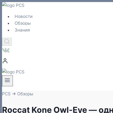
Перейти
к
Новости
содержимому
Обзоры
Знания
PCS
→
Обзоры
Roccat Kone Owl-Eye — од