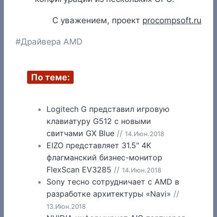
С уважением, проект
procompsoft.ru
Метки
#
Драйвера AMD
записи:
По теме:
Logitech G представил игровую
клавиатуру G512 c новыми
свитчами GX Blue
//
14.Июн.2018
EIZO представляет 31.5" 4K
флагманский бизнес-монитор
FlexScan EV3285
//
14.Июн.2018
Sony тесно сотрудничает с AMD в
разработке архитектуры «Navi»
//
13.Июн.2018