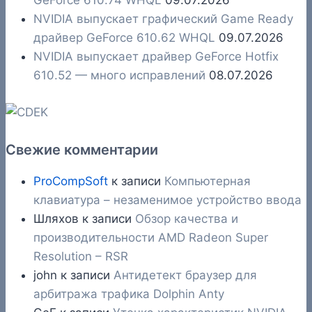
GeForce 610.74 WHQL
09.07.2026
NVIDIA выпускает графический Game Ready
драйвер GeForce 610.62 WHQL
09.07.2026
NVIDIA выпускает драйвер GeForce Hotfix
610.52 — много исправлений
08.07.2026
Свежие комментарии
ProCompSoft
к записи
Компьютерная
клавиатура – незаменимое устройство ввода
Шляхов
к записи
Обзор качества и
производительности AMD Radeon Super
Resolution – RSR
john
к записи
Антидетект браузер для
арбитража трафика Dolphin Anty