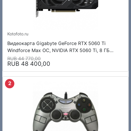
Kotofoto.ru
Видеокарта Gigabyte GeForce RTX 5060 Ti
Windforce Max OC, NVIDIA RTX 5060 Ti, 8 ГБ
GDDR7, 128 бит, PCI-e 5.0, 1xHDMI, 3xDP, 2587
RUB 44 770,00
RUB 48 400,00
МГц
2