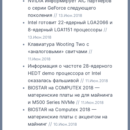
NVIDIA информирует AIC партнеров
о серии GeForce следующего
поколения
//
13.Июн.2018
Intel готовит 22-ядерный LGA2066 и
8-ядерный LGA1151 процессоры
//
13.Июн.2018
Клавиатура Wooting Two с
«аналоговыми» свитчами
//
11.Июн.2018
Информация о частоте 28-ядерного
HEDT demo процессора от Intel
оказалась фальшивой
//
11.Июн.2018
BIOSTAR на COMPUTEX 2018 —
материнские платы не для майнинга
и M500 Series NVMe
//
11.Июн.2018
BIOSTAR на Computex 2018 —
материнские платы с акцентом на
майнинг
//
10.Июн.2018