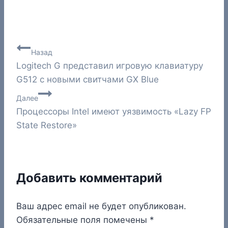
Навигация
Назад
Logitech G представил игровую клавиатуру
по
G512 c новыми свитчами GX Blue
записям
Далее
Процессоры Intel имеют уязвимость «Lazy FP
State Restore»
Добавить комментарий
Ваш адрес email не будет опубликован.
Обязательные поля помечены
*