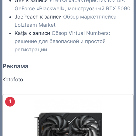
GeF
к записи
Утечка характеристик NVIDIA
GeForce «Blackwell», монструозный RTX 5090
JoePeach
к записи
Обзор маркетплейса
Lolzteam Market
Katja
к записи
Обзор Virtual Numbers:
решение для безопасной и простой
регистрации
Реклама
Kotofoto
1