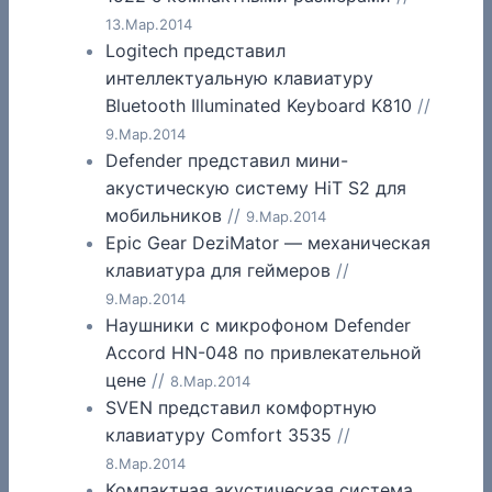
13.Мар.2014
Logitech представил
интеллектуальную клавиатуру
Bluetooth Illuminated Keyboard K810
//
9.Мар.2014
Defender представил мини-
акустическую систему HiT S2 для
мобильников
//
9.Мар.2014
Epic Gear DeziMator — механическая
клавиатура для геймеров
//
9.Мар.2014
Наушники с микрофоном Defender
Accord HN-048 по привлекательной
цене
//
8.Мар.2014
SVEN представил комфортную
клавиатуру Comfort 3535
//
8.Мар.2014
Компактная акустическая система