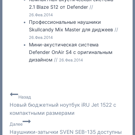
2.1 Blaze S12 от Defender
//
26.Фев.2014
Профессиональные наушники
Skullcandy Mix Master для диджеев
//
26.Фев.2014
Мини-акустическая система
Defender OnAir S4 с оригинальным
дизайном
//
26.Фев.2014
Навигация
Назад
Новый бюджетный ноутбук iRU Jet 1522 с
по
компактными размерами
записям
Далее
Наушники-затычки SVEN SEB-135 доступны