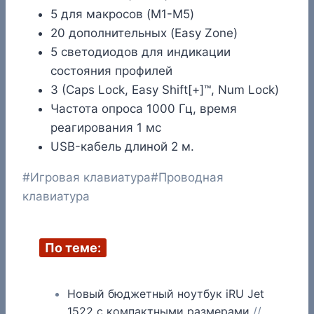
5 для макросов (M1-M5)
20 дополнительных (Easy Zone)
5 светодиодов для индикации
состояния профилей
3 (Caps Lock, Easy Shift[+]™, Num Lock)
Частота опроса 1000 Гц, время
реагирования 1 мс
USB-кабель длиной 2 м.
Метки
#
Игровая клавиатура
#
Проводная
записи:
клавиатура
По теме:
Новый бюджетный ноутбук iRU Jet
1522 с компактными размерами
//