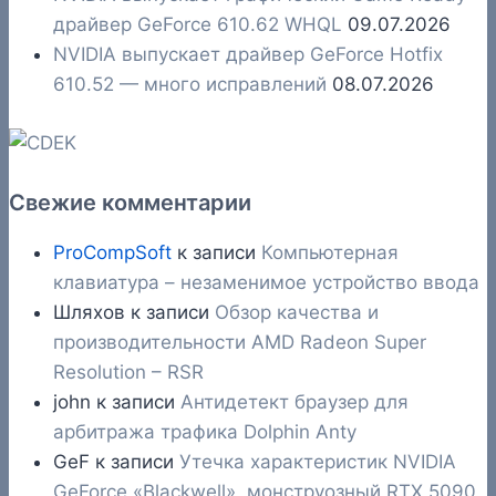
драйвер GeForce 610.62 WHQL
09.07.2026
NVIDIA выпускает драйвер GeForce Hotfix
610.52 — много исправлений
08.07.2026
Свежие комментарии
ProCompSoft
к записи
Компьютерная
клавиатура – незаменимое устройство ввода
Шляхов
к записи
Обзор качества и
производительности AMD Radeon Super
Resolution – RSR
john
к записи
Антидетект браузер для
арбитража трафика Dolphin Anty
GeF
к записи
Утечка характеристик NVIDIA
GeForce «Blackwell», монструозный RTX 5090