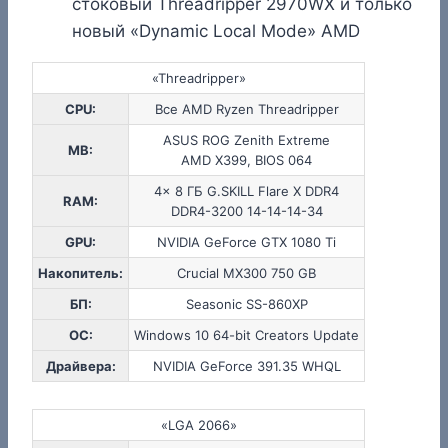
стоковый Threadripper 2970WX и только
новый «Dynamic Local Mode» AMD
«Threadripper»
CPU:
Все AMD Ryzen Threadripper
ASUS ROG Zenith Extreme
MB:
AMD X399, BIOS 064
4x 8 ГБ G.SKILL Flare X DDR4
RAM:
DDR4-3200 14-14-14-34
GPU:
NVIDIA GeForce GTX 1080 Ti
Накопитель:
Crucial MX300 750 GB
БП:
Seasonic SS-860XP
ОС:
Windows 10 64-bit Creators Update
Драйвера:
NVIDIA GeForce 391.35 WHQL
«LGA 2066»