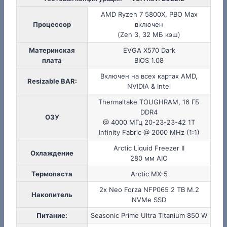
AMD Ryzen 7 5800X, PBO Max
Процессор
включен
(Zen 3, 32 МБ кэш)
Материнская
EVGA X570 Dark
плата
BIOS 1.08
Включен на всех картах AMD,
Resizable BAR:
NVIDIA & Intel
Thermaltake TOUGHRAM, 16 ГБ
DDR4
ОЗУ
@ 4000 МГц 20-23-23-42 1T
Infinity Fabric @ 2000 MHz (1:1)
Arctic Liquid Freezer II
Охлаждение
280 мм AIO
Термопаста
Arctic MX-5
2x Neo Forza NFP065 2 TB M.2
Накопитель
NVMe SSD
Питание:
Seasonic Prime Ultra Titanium 850 W