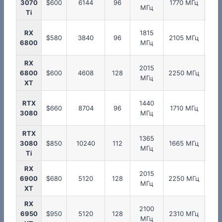
3070
$600
6144
96
1770 МГц
МГц
М
Ti
RX
1815
20
$580
3840
96
2105 МГц
6800
МГц
М
RX
2015
20
6800
$600
4608
128
2250 МГц
МГц
М
XT
RTX
1440
11
$660
8704
96
1710 МГц
3080
МГц
М
RTX
1365
11
3080
$850
10240
112
1665 МГц
МГц
М
Ti
RX
2015
20
6900
$680
5120
128
2250 МГц
МГц
М
XT
RX
2100
22
6950
$950
5120
128
2310 МГц
МГц
М