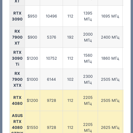
XT
RTX
1395
12
$950
10496
112
1695 МГц
3090
МГц
М
RX
2000
25
7900
$900
5376
192
2400 МГц
МГц
М
XT
RTX
1560
13
3090
$1200
10752
112
1860 МГц
МГц
М
Ti
RX
2300
25
7900
$1000
6144
102
2505 МГц
МГц
М
XTX
RTX
2205
14
$1200
9728
112
2505 МГц
4080
МГц
М
ASUS
RTX
2205
14
4080
$1550
9728
112
2625 МГц
МГц
М