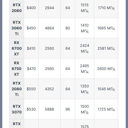
RTX
1515
17
$400
2944
64
1710 МГц
2080
МГц
М
RTX
1410
17
3060
$450
4864
80
1665 МГц
МГц
М
Ti
RX
2424
20
6700
$410
2560
64
2581 МГц
МГц
М
XT
RX
2495
22
6750
$470
2560
64
2600 МГц
МГц
М
XT
RTX
1350
17
2080
$550
4352
64
1545 МГц
МГц
М
Ti
RTX
1500
17
$530
5888
96
1725 МГц
3070
МГц
М
RTX
1575
11