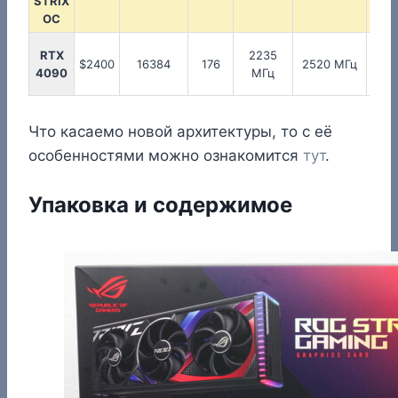
STRIX
OC
RTX
2235
13
$2400
16384
176
2520 МГц
4090
МГц
М
Что касаемо новой архитектуры, то с её
особенностями можно ознакомится
тут
.
Упаковка и содержимое