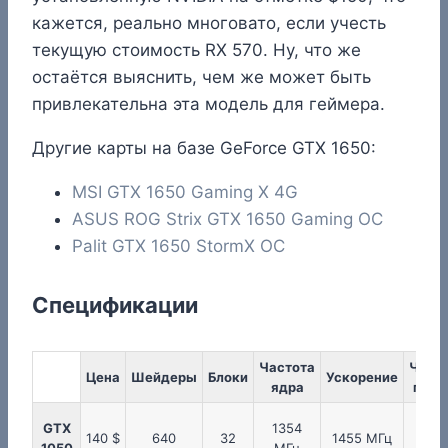
кажется, реально многовато, если учесть
текущую стоимость RX 570. Ну, что же
остаётся выяснить, чем же может быть
привлекательна эта модель для геймера.
Другие карты на базе GeForce GTX 1650:
MSI GTX 1650 Gaming X 4G
ASUS ROG Strix GTX 1650 Gaming OC
Palit GTX 1650 StormX OC
Спецификации
Частота
Част
Цена
Шейдеры
Блоки
Ускорение
ядра
памя
GTX
1354
175
140 $
640
32
1455 МГц