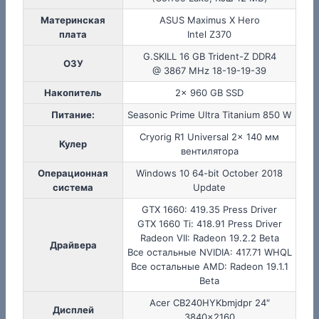
Материнская
ASUS Maximus X Hero
плата
Intel Z370
G.SKILL 16 GB Trident-Z DDR4
ОЗУ
@ 3867 MHz 18-19-19-39
Накопитель
2x 960 GB SSD
Питание:
Seasonic Prime Ultra Titanium 850 W
Cryorig R1 Universal 2x 140 мм
Кулер
вентилятора
Операционная
Windows 10 64-bit October 2018
система
Update
GTX 1660: 419.35 Press Driver
GTX 1660 Ti: 418.91 Press Driver
Radeon VII: Radeon 19.2.2 Beta
Драйвера
Все остальные NVIDIA: 417.71 WHQL
Все остальные AMD: Radeon 19.1.1
Beta
Acer CB240HYKbmjdpr 24″
Дисплей
3840×2160