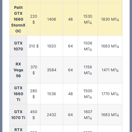
Palit
GTX
220
1530
20
1660
1408
48
1830 МГц
$
МГц
М
StormX
OC
GTX
1506
20
310 $
1920
64
1683 МГц
1070
МГц
М
RX
370
1156
Vega
3584
64
1471 МГц
800
$
МГц
56
GTX
280
1500
15
1660
1536
48
1770 МГц
$
МГц
М
Ti
GTX
450
1607
20
2432
64
1683 МГц
1070 Ti
$
МГц
М
RTX