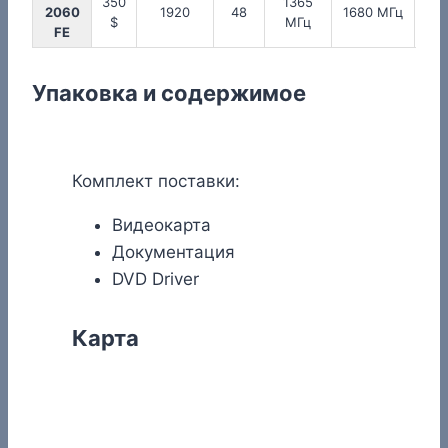
350
1365
17
2060
1920
48
1680 МГц
$
МГц
М
FE
Упаковка и содержимое
Комплект поставки:
Видеокарта
Документация
DVD Driver
Карта