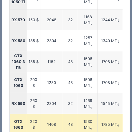
1050 Ti
МГц
М
1168
17
RX 570
150 $
2048
32
1244 МГц
МГц
М
1257
20
RX 580
185 $
2304
32
1340 МГц
МГц
М
GTX
1506
20
1060 3
185 $
1152
48
1708 МГц
МГц
М
ГБ
GTX
200
1506
20
1280
48
1708 МГц
1060
$
МГц
М
260
1469
20
RX 590
2304
32
1545 МГц
$
МГц
М
GTX
220
1530
20
1408
48
1785 МГц
1660
$
МГц
М