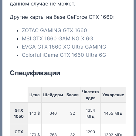
данном случае не может.
Другие карты на базе GeForce GTX 1660:
ZOTAC GAMING GTX 1660
MSI GTX 1660 GAMING X 6G
EVGA GTX 1660 XC Ultra GAMING
Colorful iGame GTX 1660 Ultra 6G
Спецификации
Частота
Час
Цена
Шейдеры
Блоки
Ускорение
ядра
пам
GTX
1354
17
140 $
640
32
1455 МГц
1050
МГц
М
GTX
1290
17
170 $
768
32
1392 МГц