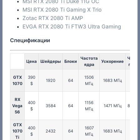
MSI RTX 2080 Ti Duke 11G OC
MSI RTX 2080 Ti Gaming X Trio
Zotac RTX 2080 Ti AMP
EVGA RTX 2080 Ti FTW3 Ultra Gaming
Спецификации
Частота
Часто
Цена
Шейдеры
Блоки
Ускорение
ядра
памя
GTX
390
1506
200
1920
64
1683 МГц
1070
$
МГц
МГц
RX
400
1156
Vega
3584
64
1471 МГц
800 М
$
МГц
56
GTX
400
1607
200
1070
2432
64
1683 МГц
$
МГц
МГц
Ti