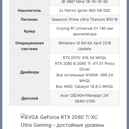
@ 3867 MHz 18-19-19-39
Накопитель
2x Patriot Ignite 960 GB SSD
Питание:
Seasonic Prime Ultra Titanium 850 W
Cryorig R1 Universal 2x 140 мм
Кулер
вентилятора
Операционная
Windows 10 64-bit April 2018
система
Update
RTX 2070: 416.34 WHQL
RTX 2080 & 2080 Ti: 411.51 Press
Driver
Драйвера
Все остальные NVIDIA: 399.24
WHQL
Все AMD: Catalyst 18.8.2 WHQL
Acer CB240HYKbmjdpr 24″
Дисплей
3840×2160