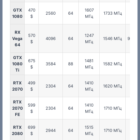
GTX
470
1607
125
2560
64
1733 МГц
1080
$
МГц
МГц
RX
570
1247
Vega
4096
64
1546 МГц
953 М
$
МГц
64
GTX
675
1481
137
1080
3584
88
1582 МГц
$
МГц
МГц
Ti
RTX
499
1410
175
2304
64
1620 МГц
2070
$
МГц
МГц
RTX
599
1410
175
2070
2304
64
1710 МГц
$
МГц
МГц
FE
RTX
699
1515
175
2944
64
1710 МГц
2080
$
МГц
МГц